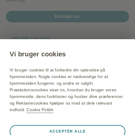
Kontakt os
http://dk.gsk.com/
vaccineportalen.dk
Vi bruger cookies
Livpositiv.dk
Ramtafhelvedesild.dk
Vi bruger cookies til at forbedre din oplevelse på
hjemmesiden. Nogle cookies er nødvendige for at
Skift land
hjemmesiden fungerer, og andre er valgfri.
Sitemap
Præstationscookies viser os, hvordan du bruger vores
hjemmeside, dens funktioner og husker dine præferencer
Brugerbetingelser
og Reklamecookies hjælper os med at dele relevant
Behandling af personlige oplysninger
indhold.
Cookie Politik
Brug af cookies
Altid aktiv
Strengt nødvendige cookies
❮
ACCEPTÉR ALLE