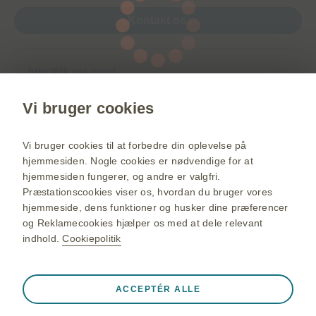
Kontakt os
http://dk.gsk.com/
vaccineportalen.dk
Vi bruger cookies
Livpositiv.dk
Ramtafhelvedesild.dk
Vi bruger cookies til at forbedre din oplevelse på
hjemmesiden. Nogle cookies er nødvendige for at
Skift land
hjemmesiden fungerer, og andre er valgfri.
Sitemap
Præstationscookies viser os, hvordan du bruger vores
hjemmeside, dens funktioner og husker dine præferencer
Brugerbetingelser
og Reklamecookies hjælper os med at dele relevant
Behandling af personlige oplysninger
indhold.
Cookiepolitik
Brug af cookies
Altid aktiv
Strengt nødvendige cookies
❮
ACCEPTÉR ALLE
Disse cookies er nødvendige for, at webstedet fungerer
©2025 GSK group of companies or its licensor