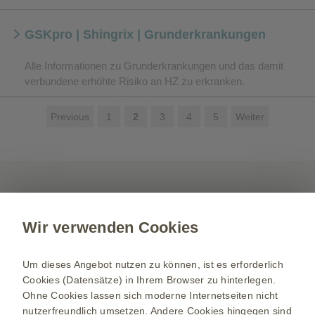
GSKpro | Shingrix | Grunderkrankungen
Alle Informationen zu Grunderkrankungen und das damit
verbundene erhöhte Risiko an HZ zu erkranken.
Previous
1
2
3
4
5
Weiter
Kontakt aufnehmen
Wir verwenden Cookies
Für weitere Informationen zu unseren Produkten,
Therapiegebieten und Services, setzen Sie sich
Um dieses Angebot nutzen zu können, ist es erforderlich
mit uns in Verbindung.
Cookies (Datensätze) in Ihrem Browser zu hinterlegen.
Ohne Cookies lassen sich moderne Internetseiten nicht
Kontakt
nutzerfreundlich umsetzen. Andere Cookies hingegen sind