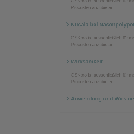
GSKpro ist ausschließlich für m
werden dann nicht funktionieren.
Produkten anzubieten.
Analyse-Cookies
Nucala bei Nasenpolype
GSKpro ist ausschließlich für m
Produkten anzubieten.
Werbe-Cookies
Wirksamkeit
GSKpro ist ausschließlich für m
Produkten anzubieten.
Anwendung und Wirkme