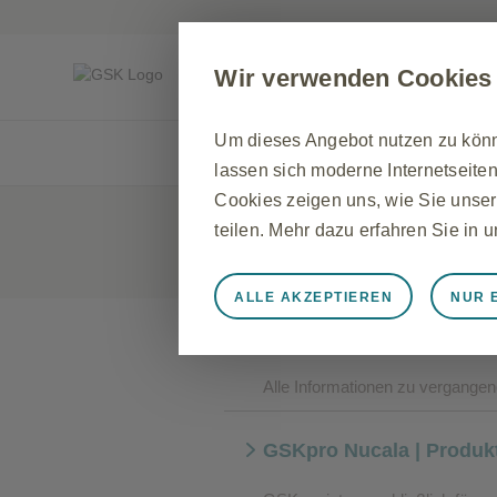
Für medizinische Fachkreise
Wir verwenden Cookies
Diese Seite enthält werbliche Inhalte
Um dieses Angebot nutzen zu könne
lassen sich moderne Internetseiten
Cookies zeigen uns, wie Sie unser
teilen. Mehr dazu erfahren Sie in
ALLE AKZEPTIEREN
NUR 
Immer aktiv
Nur unbedingt e
GSKpro | Nucala | HNO-
Diese sind notwendig, damit die 
zu speichern, Cookie- und Tag-Ein
Alle Informationen zu vergang
werden einige Cookies als Reaktio
gleichkommen, wie z. B. das Festl
GSKpro Nucala | Produkt
Sie können Ihren Browser so einste