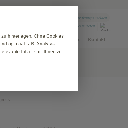
Nebenwirkungen melden
Einloggen
Registrieren
r zu hinterlegen. Ohne Cookies
Produkte
Therapiegebiete
Kontakt
nd optional, z.B. Analyse-
elevante Inhalte mit Ihnen zu
❮
 während eines Website-Besuchs
ewährleisten. Darüber hinaus
gress.
nfrage nach Diensten
r das Ausfüllen von Formularen.
t, aber einige Teile der Website