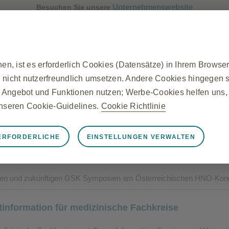
Unternehmenswebsite
Besuchen Sie unsere
n, ist es erforderlich Cookies (Datensätze) in Ihrem Browse
 nicht nutzerfreundlich umsetzen. Andere Cookies hingegen si
 Angebot und Funktionen nutzen; Werbe-Cookies helfen uns, r
 unseren Cookie-Guidelines.
Cookie Richtlinie
ERFORDERLICHE
EINSTELLUNGEN VERWALTEN
rforderliche
Kongress Österreich
Website ordnungsgemäß funktioniert, z. B. um Sitzungsdaten
stellungen zu verwalten und die Sicherheit der Website zu g
enen und zukünftigen GSK Symposien am Österreichischen HNO-Kon
n auf von Ihnen vorgenommene Aktionen gesetzt, die einer A
egen Ihrer Datenschutzeinstellungen, oder das Anmelden ode
information für medizinische Fachkreise
llen, dass er diese Cookies blockiert oder Sie darauf hinweis