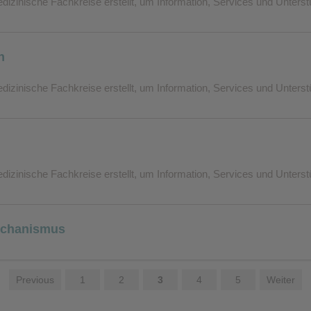
edizinische Fachkreise erstellt, um Information, Services und Unters
 Diese Cookies speichern keine personenbezogenen Daten.
n
edizinische Fachkreise erstellt, um Information, Services und Unters
edizinische Fachkreise erstellt, um Information, Services und Unters
chanismus
Previous
1
2
3
4
5
Weiter