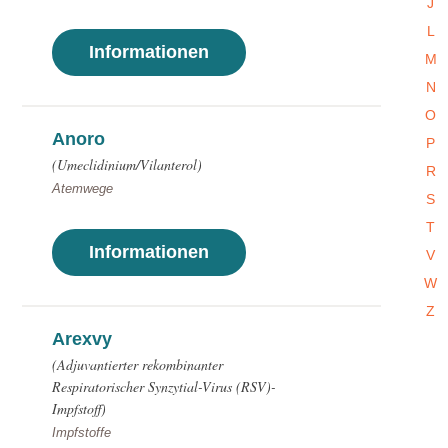
J
L
Informationen
M
N
O
Anoro
P
(Umeclidinium/Vilanterol)
R
Atemwege
S
T
Informationen
V
W
Z
Arexvy
(Adjuvantierter rekombinanter
Respiratorischer Synzytial-Virus (RSV)-
Impfstoff)
Impfstoffe