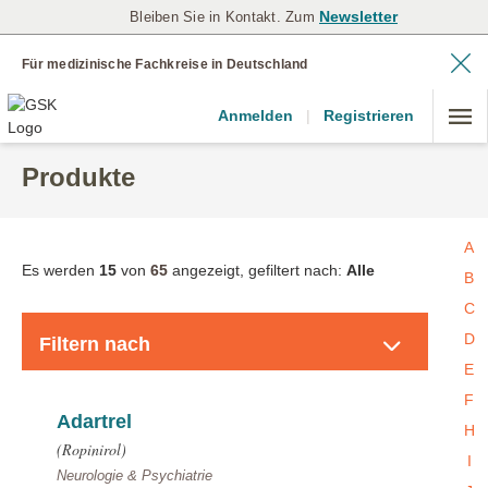
Newsletter
Bleiben Sie in Kontakt. Zum
Für medizinische Fachkreise in Deutschland
Anmelden
|
Registrieren
Produkte
A
Es werden
15
von
65
angezeigt, gefiltert nach:
Alle
B
C
Produkte
D
Filtern nach
E
F
Adartrel
H
(Ropinirol)
I
Neurologie & Psychiatrie