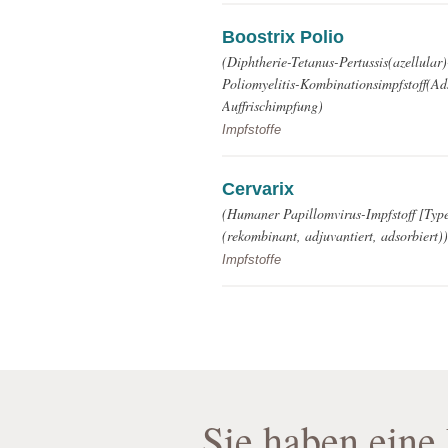
Boostrix Polio
(Diphtherie-Tetanus-Pertussis(azellular)
Poliomyelitis-Kombinationsimpfstoff(Ads
Auffrischimpfung)
Impfstoffe
Cervarix
(Humaner Papillomvirus-Impfstoff [Typ
(rekombinant, adjuvantiert, adsorbiert)
Impfstoffe
Sie haben eine