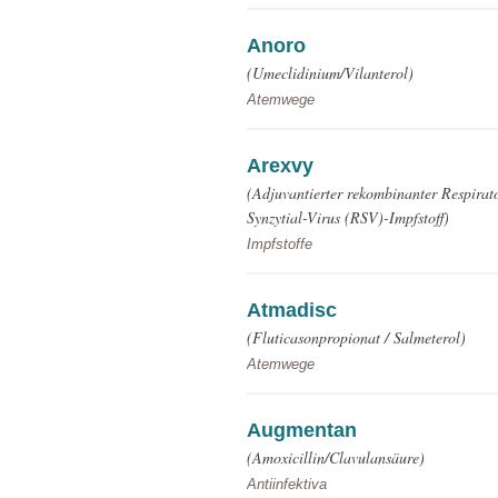
werden dann nicht funktionieren.
Anoro
(Umeclidinium/Vilanterol)
Leistungs-Cookies
Atemwege
Arexvy
Werbe-Cookies
(Adjuvantierter rekombinanter Respirat
Synzytial-Virus (RSV)-Impfstoff)
Impfstoffe
Atmadisc
(Fluticasonpropionat / Salmeterol)
Atemwege
Augmentan
(Amoxicillin/Clavulansäure)
Antiinfektiva