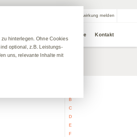
Nebenwirkung melden
Veranstaltungen
Bestellservice
Kontakt
r zu hinterlegen. Ohne Cookies
nd optional, z.B. Leistungs-
n uns, relevante Inhalte mit
❮
A
nes Website-Besuchs zu
B
hrleisten. Darüber hinaus
C
nfrage nach Diensten
D
 Ausfüllen von Formularen. Sie
E
ber einige Teile der Website
F