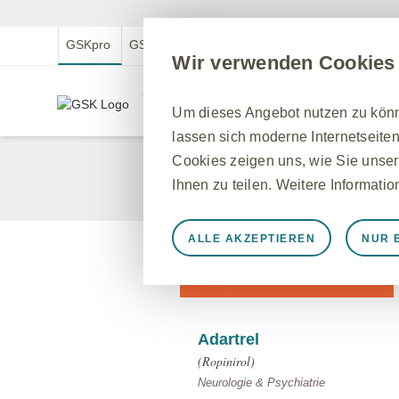
GSKpro
GSKmed
GSK.com
GSKmfa
Wir verwenden Cookies
GSKpro Professional
Um dieses Angebot nutzen zu könne
Für medizinische Fachkreise in Deutschland
lassen sich moderne Internetseiten
Cookies zeigen uns, wie Sie unser
Produkte
Ihnen zu teilen. Weitere Informati
ALLE AKZEPTIEREN
NUR 
Immer aktiv
Nur unbedingt e
Filtern nach
Notwendig, damit die Website ord
speichern, Cookie- und Tag-Einste
werden einige Cookies als Reaktio
Adartrel
gleichkommen, wie z. B. das Festl
(Ropinirol)
können Ihren Browser so einstellen
Neurologie & Psychiatrie