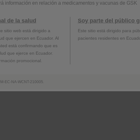
rá información en relación a medicamentos y vacunas de GSK
al de la salud
Soy parte del público g
e sitio web está dirigido a
Este sitio está dirigido para púb
lud que ejercen en Ecuador. Al
pacientes residentes en Ecuado
 usted está confirmando que es
alud que ejerce en Ecuador.
formación promocional.
www.gsk.com
 PM-EC-NA-WCNT-210005.
a resolver sus