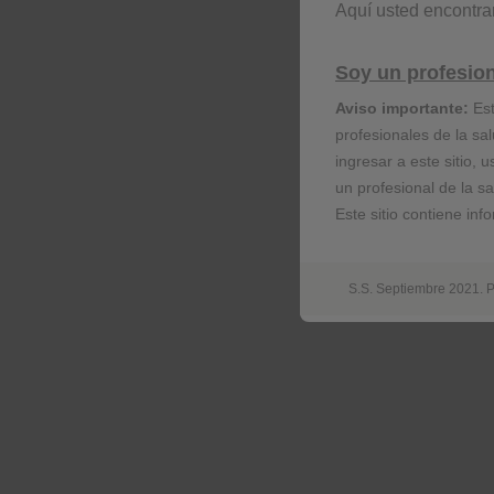
Aquí usted encontra
Cookies de rendimiento
Soy un profesion
Aviso importante:
Est
profesionales de la sa
Cookies publicitarias
ingresar a este sitio,
ECU/RESP/0064/17
un profesional de la s
Este sitio contiene in
Contáctenos
S.S. Septiembre 2021.
Estamos comprometidos en apoyarlo 
dudas y/o comentarios.
Contáctenos