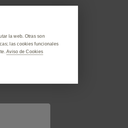
neral
rese
Reporte Evento Adverso
reas Terapéuticas
Recursos
Contáctenos
tar la web. Otras son
cas; las cookies funcionales
te.
Aviso de Cookies
❮
durante la visita al sitio web,
ás, algunas cookies se
cios, como configurar sus
or para que bloquee o le avise
s, no almacenarán ninguna