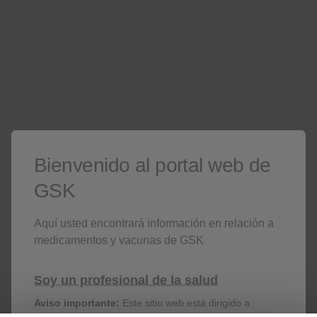
¿No eres un profesional de la salud? Visite nuestro sitio
público general
para
Exclusivo para profesionales de la salud en Ecuador
¿No es un profesional de la salud? Visite nuestro sitio público
Este sitio contiene material promocional
Bienvenido al portal web de
Inicie sesión
|
Regístrese
GSK
Aquí usted encontrará información en relación a
Contáctenos
medicamentos y vacunas de GSK
Soy un profesional de la salud
Estamos comprometidos en apoyarlo a resolver
sus dudas y/o comentarios.
Aviso importante:
Este sitio web está dirigido a