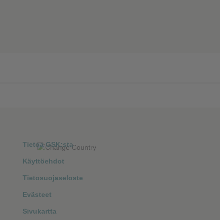
❮
❮
Tietoa GSK:sta
Käyttöehdot
Tietosuojaseloste
Evästeet
Sivukartta