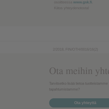
osoitteessa
www.gsk.fi
.
Suorituskykyä mittaavat e
Kiitos yhteydenotosta!
Mainontaan liittyvät evästeet
2/2018, FIN/OTH/0016/16(2)
Ota meihin yht
Tarvitsetko lisää tietoa tuotteistamme 
tapahtumistamme?
Ota yhteyttä