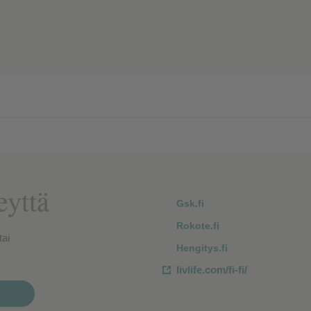
västeet
eyttä
Gsk.fi
Rokote.fi
tai
Hengitys.fi
livlife.com/fi-fi/