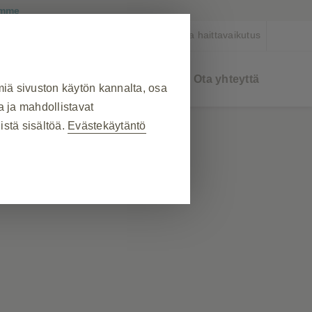
lamme
teröidy
Ilmoita haittavaikutus
t
Terapia-alueet
Materiaalit
Ota yhteyttä
iä sivuston käytön kannalta, osa
a ja mahdollistavat
istä sisältöä.
Evästekäytäntö
ö
❮
eväste- ja tag-asetusten
vat palvelupyynnön kaltaisia,
aa selaimesi estämään tai
 eivät tallenna henkilökohtaisesti