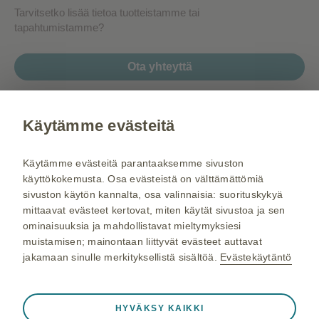
Tarvitsetko lisää tietoa tuotteistamme tai
tapahtumistamme?
Ota yhteyttä
Gsk.fi
Käytämme evästeitä
Rokote.fi
Käytämme evästeitä parantaaksemme sivuston
Hengitys.fi
käyttökokemusta. Osa evästeistä on välttämättömiä
livlife.com/fi-fi/
sivuston käytön kannalta, osa valinnaisia: suorituskykyä
mittaavat evästeet kertovat, miten käytät sivustoa ja sen
Tietoa GSK:sta
ominaisuuksia ja mahdollistavat mieltymyksiesi
Käyttöehdot
muistamisen; mainontaan liittyvät evästeet auttavat
jakamaan sinulle merkityksellistä sisältöä.
Evästekäytäntö
Tietosuojaseloste
Evästeet
Aina aktiivinen
Välttämättömät evästeet
❮
Sivukartta
HYVÄKSY KAIKKI