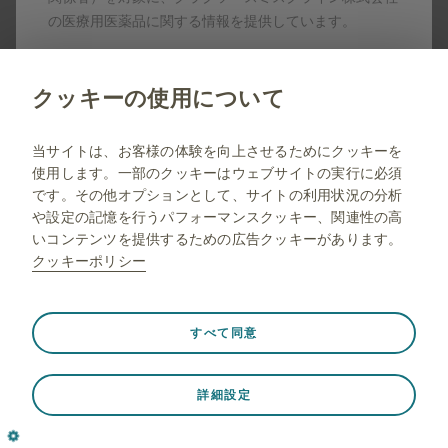
の医療用医薬品に関する情報を提供しています。
薬剤師向け情報
いいえ
クッキーの使用について
© 2001-2026 GSK plc. All rights reserved. Trade marks are
owned by or licensed to the GSK group of companies.
当サイトは一般の方に対する情報を目的としたサイトで
GSK plc. Registered in England and Wales No. 3888792.
はありませんので弊社コーポレートサイトへリダイレク
当サイトは、お客様の体験を向上させるためにクッキーを
使用します。一部のクッキーはウェブサイトの実行に必須
トします。
です。その他オプションとして、サイトの利用状況の分析
や設定の記憶を行うパフォーマンスクッキー、関連性の高
いコンテンツを提供するための広告クッキーがあります。
クッキーポリシー
常に有効
Strictly necessary（必須）
❮
すべて同意
ウェブサイト訪問中のセッションデータの保存、クッキー
とタグの設定の管理、ウェブサイトのセキュリティの保護
詳細設定
など、ウェブサイトが適切に機能するために必要です。さ
らに、一部のクッキーは、プライバシー設定、ログイン、