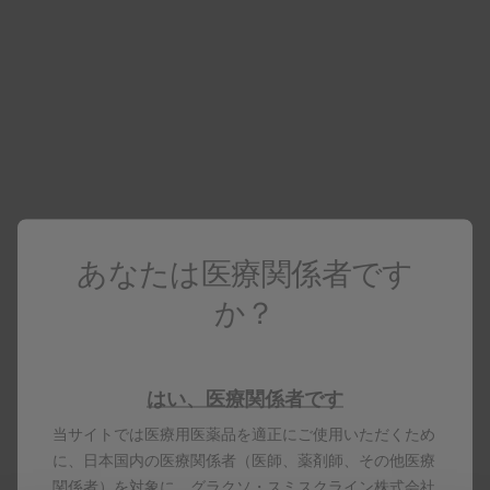
ページに
戻る
1. メールアドレス情報
2. 登録情報
3. 確認
あなたは医療関係者です
か？
jp.gsk.com
サイトマップ
はい、医療関係者です
ご利用条件
当サイトでは医療用医薬品を適正にご使用いただくため
プライバシー通知
に、日本国内の医療関係者（医師、薬剤師、その他医療
FAQ
関係者）を対象に、グラクソ・スミスクライン株式会社