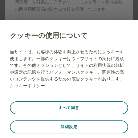
ンサー、提携パートナーの登録商標です。
関係者）を対象に、グラクソ・スミスクライン株式会社
製剤写真及びPDF資料は、患者指導の目的に限りダウンロ
の医療用医薬品に関する情報を提供しています。
ード頂けます。
いいえ
クッキーの使用について
当サイトは一般の方に対する情報を目的としたサイトで
はありませんので弊社コーポレートサイトへリダイレク
jp.gsk.com
当サイトは、お客様の体験を向上させるためにクッキーを
トします。
使用します。一部のクッキーはウェブサイトの実行に必須
サイトマップ
です。その他オプションとして、サイトの利用状況の分析
ご利用条件
や設定の記憶を行うパフォーマンスクッキー、関連性の高
いコンテンツを提供するための広告クッキーがあります。
プライバシー通知
クッキーポリシー
FAQ
薬剤師向け情報
常に有効
Strictly necessary（必須）
❮
すべて同意
ウェブサイト訪問中のセッションデータの保存、クッキー
とタグの設定の管理、ウェブサイトのセキュリティの保護
© 2001-2026 GSK plc. All rights reserved. Trade marks are
詳細設定
など、ウェブサイトが適切に機能するために必要です。さ
owned by or licensed to the GSK group of companies.
らに、一部のクッキーは、プライバシー設定、ログイン、