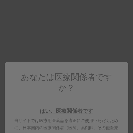
医療関係者向け情報
医療関係者でない場合は
コーポレートサイト
へアクセスしてください
レルベア
電子添文
資料ダウンロード・配送サービス
あなたは医療関係者です
製品基本情報
か？
レルベア100エリプタ14吸入用
はい、医療関係者です
当サイトでは医療用医薬品を適正にご使用いただくため
に、日本国内の医療関係者（医師、薬剤師、その他医療
製品名はすべて、グラクソ・スミスクライン、そのライセ