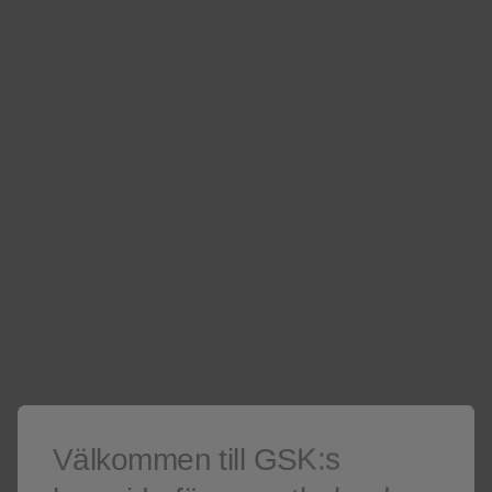
Age, median (range), years
49
(24-73
≥50, n (%)
74
(50)
Female, n (%)
24
(16)
Race, n (%)
Caucasian
102
(68)
Black
44
(30)
Välkommen till GSK:s
Asian
1
(1)