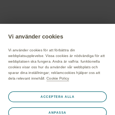
beställ material till dig och dina patienter.
Registrera dig nu
Vi använder cookies
vaccin.se
GSK Sveriges hemsida
Vi använder cookies för att förbättra din
Webkarta
webbplatsupplevelse. Vissa cookies är nödvändiga för att
webbplatsen ska fungera. Andra är valfria: funktionella
Användarvillkor
cookies visar oss hur du använder vår webbplats och
Personuppgiftspolicy
sparar dina inställningar; reklamcookies hjälper oss att
dela relevant innehåll.
Cookie Policy
Cookie policy
Alltid aktiva
Nödvändiga cookies
❮
ACCEPTERA ALLA
© 2026 GSK-koncernen eller dess licensgivare. Alla rättigheter
Nödvändiga för att webbplatsen ska fungera korrekt, som
förbehålles GlaxoSmithKline AB. Varumärken ägs av eller
att lagra sessionsdata under ett webbplatsbesök, hantera
licensieras till GSK-koncernen. GlaxoSmithKline AB, Box 516,
ANPASSA