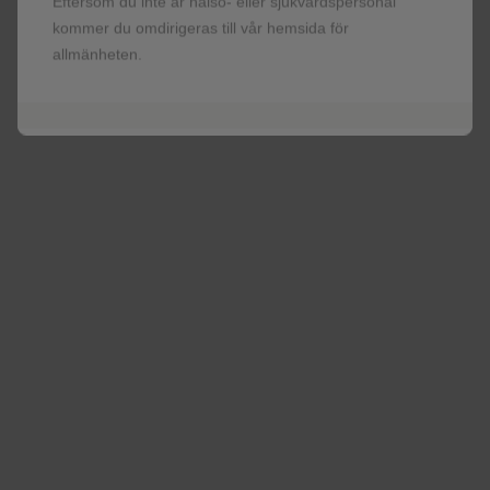
Eftersom du inte är hälso- eller sjukvårdspersonal
kommer du omdirigeras till vår hemsida för
allmänheten.
Främja dina patienters
framtid nu
Läs mer om TANGO
4 års effekt- och säkerhetsdata för Dovato