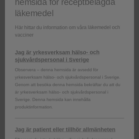
hemsida för receptbelagda
Ethnicity, n (%)
läkemedel
Här hittar du information om våra läkemedel och
Hispanic or Latino
43
(29)
vacciner
Jag är yrkesverksam hälso- och
CD4+ T-cell count, median
720.5
(214-1,
3
(range), cells/mm
sjukvårdspersonal i Sverige
Observera – denna hemsida är avsedd för
yrkesverksam hälso- och sjukvårdspersonal i Sverige.
Genom att besöka denna hemsida bekräftar du att du
är yrkesverksam hälso- och sjukvårdspersonal i
Anpassad från Rolle CP et al. 2024.’
Sverige. Denna hemsida kan innehålla
produktinformation.
Data från DYAD-studien stärker resultaten från TANGO2
och SALSA3 och stödjer användningen av DTG/3TC
som byte från en modern tre-läkemedelsregim baserad
Jag är patient eller tillhör allmänheten
1
på integrashämmare.