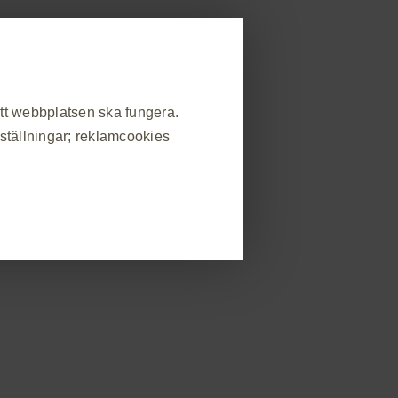
allmänheten
strera dig
Rapportera biverkning
områden
Beställ material
Event
Kontakt
att webbplatsen ska fungera.
nställningar; reklamcookies
Tolerabilitet och säkerhet
Mer
FÖRSKRIVNINGSINFORMATION
❮
atsbesök, hantera inställningar
s som svar på handlingar som du
in eller fylla i formulär. Du kan
v webbplatsen kommer då inte att