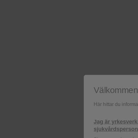
Biverkningsprofil
Dovato tolererades generel
biverkningar i varje arm 
n, (%)
Välkommen t
Participants with advers
Här hittar du inform
grade)
Jag är yrkesver
sjukvårdspersona
Participants with seriou