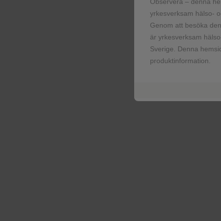
Observera – denna he
yrkesverksam hälso- oc
SAEs (related to treatme
Genom att besöka denn
är yrkesverksam hälso-
Sverige. Denna hemsid
Deaths
produktinformation.
Deaths related to tr
‡
IRIS