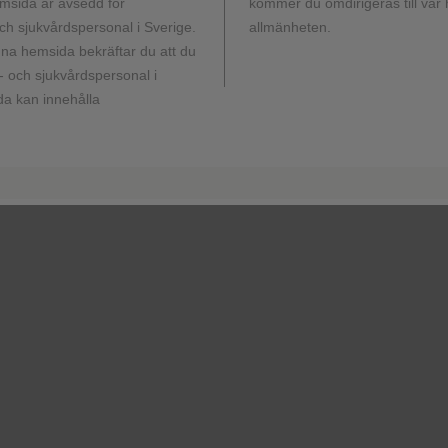
msida är avsedd för
kommer du omdirigeras till vår
h sjukvårdspersonal i Sverige.
allmänheten.
nt)
2 (1.3)
a hemsida bekräftar du att du
 och sjukvårdspersonal i
a kan innehålla
4 (2.6)
1 (0.7)*
eatment
9 (5.9)