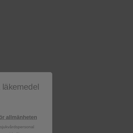
rade allvarliga
DTG + TDF/XTC
(n=77)
a läkemedel
21 (27.3)
lhör allmänheten
9 (11.7)
r sjukvårdspersonal