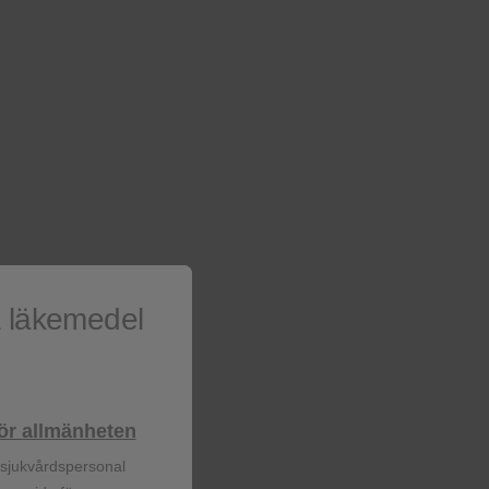
rade allvarliga
DTG + TDF/XTC
(n=77)
a läkemedel
21 (27.3)
lhör allmänheten
9 (11.7)
r sjukvårdspersonal