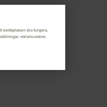
allmänheten
strera dig
Rapportera biverkning
områden
Beställ material
Event
Kontakt
att webbplatsen ska fungera.
nställningar; reklamcookies
Tolerabilitet och säkerhet
Mer
FÖRSKRIVNINGSINFORMATION
❮
atsbesök, hantera inställningar
s som svar på handlingar som du
in eller fylla i formulär. Du kan
v webbplatsen kommer då inte att