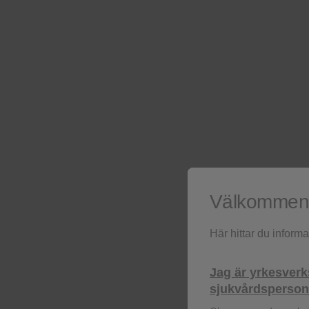
Biverkningsprofil
Dovato tolererades generel
biverkningar i varje arm 
n, (%)
Välkommen t
Participants with advers
Här hittar du inform
grade)
Jag är yrkesver
sjukvårdspersona
Participants with seriou