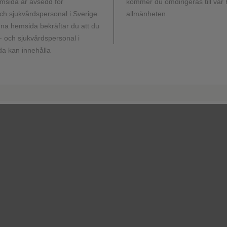
msida är avsedd för
kommer du omdirigeras till vår
h sjukvårdspersonal i Sverige.
allmänheten.
nt)
2 (1.3)
a hemsida bekräftar du att du
 och sjukvårdspersonal i
a kan innehålla
4 (2.6)
1 (0.7)*
eatment
9 (5.9)