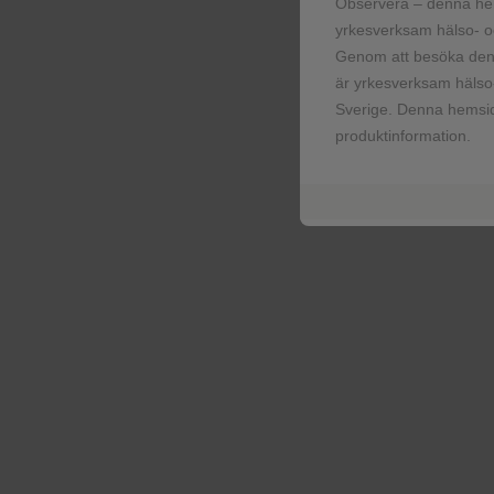
Observera – denna he
yrkesverksam hälso- oc
SAEs (related to treatme
Genom att besöka denn
är yrkesverksam hälso-
Sverige. Denna hemsid
Deaths
produktinformation.
Deaths related to tr
‡
IRIS