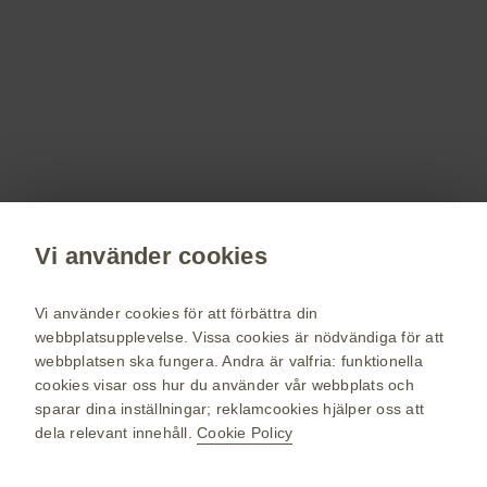
Registrera dig!
Få senaste nytt om våra läkemedel,
terapiområden, information om evenemang,
beställ material till dig och dina patienter.
Registrera dig nu
Vi använder cookies
vaccin.se
GSK Sveriges hemsida
Vi använder cookies för att förbättra din
Webkarta
webbplatsupplevelse. Vissa cookies är nödvändiga för att
webbplatsen ska fungera. Andra är valfria: funktionella
Användarvillkor
cookies visar oss hur du använder vår webbplats och
Personuppgiftspolicy
sparar dina inställningar; reklamcookies hjälper oss att
dela relevant innehåll.
Cookie Policy
Cookie policy