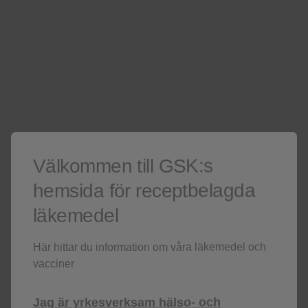
Afroamerikan/afrikanskt ursprung
45 (18%)
Asiatisk
31 (13%)
Vit
149 (61%
+
CD4
-T-cellantal, median
675 (154-2,0
3
(intervall), celler/mm
Välkommen till GSK:s
hemsida för receptbelagda
+
3
CD4
-T-cellantal, celler/mm
läkemedel
Här hittar du information om våra läkemedel och
< 350
21 (9%)
vacciner
≥ 350
224 (91%
Jag är yrkesverksam hälso- och