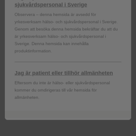
sjukvårdspersonal i Sverige
Observera – denna hemsida är avsedd för
Varaktighet av ART före dag 1,
63 (4-240
yrkesverksam hälso- och sjukvårdspersonal i Sverige.
median (intervall), månader
Genom att besöka denna hemsida bekräftar du att du
är yrkesverksam hälso- och sjukvårdspersonal i
Klass för tredje medel vid
Sverige. Denna hemsida kan innehålla
baslinjen
produktinformation.
INI
98 (40%)
Jag är patient eller tillhör allmänheten
Eftersom du inte är hälso- eller sjukvårdspersonal
kommer du omdirigeras till vår hemsida för
NNRTI
123 (50%
allmänheten.
PI
25 (10%)
Mottagna NRTI vid screening