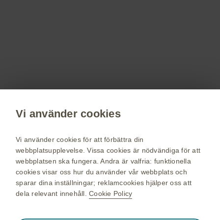
Registrera dig!
Få senaste nytt om våra läkemedel,
terapiområden, information om evenemang,
beställ material till dig och dina patienter.
Registrera dig nu
Vi använder cookies
vaccin.se
GSK Sveriges hemsida
Vi använder cookies för att förbättra din
Webkarta
webbplatsupplevelse. Vissa cookies är nödvändiga för att
webbplatsen ska fungera. Andra är valfria: funktionella
Användarvillkor
cookies visar oss hur du använder vår webbplats och
Personuppgiftspolicy
sparar dina inställningar; reklamcookies hjälper oss att
dela relevant innehåll.
Cookie Policy
Cookie policy