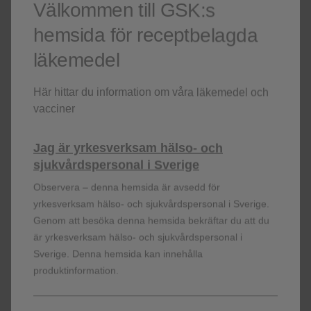
Välkommen till GSK:s
hemsida för receptbelagda
Vit
297 (80%
läkemedel
Annan
9 (2%)
Här hittar du information om våra läkemedel och
vacciner
Etnicitet
Jag är yrkesverksam hälso- och
sjukvårdspersonal i Sverige
Spansk eller latinamerikansk
69 (19%)
Observera – denna hemsida är avsedd för
yrkesverksam hälso- och sjukvårdspersonal i Sverige.
Genom att besöka denna hemsida bekräftar du att du
Ej spansk eller latinamerikansk
300 (81%
är yrkesverksam hälso- och sjukvårdspersonal i
Sverige. Denna hemsida kan innehålla
+
produktinformation.
CD4
-T-cellantal, median
682 (133-1,9
3
(intervall), celler/mm