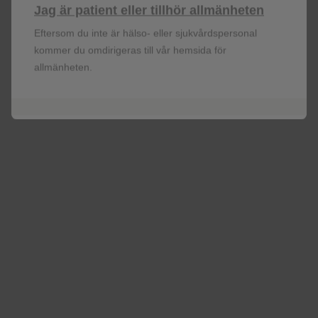
Jag är patient eller tillhör allmänheten
+
3
CD4
-T-cellantal, celler/mm
Eftersom du inte är hälso- eller sjukvårdspersonal
kommer du omdirigeras till vår hemsida för
allmänheten.
<500
98 (27%)
≥500
271 (73%
Klass for tredje medel vid
baslinjen
INI
289 (78%
EVG/C
243 (66%