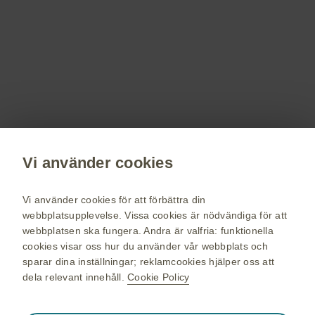
Registrera dig!
Få senaste nytt om våra läkemedel,
terapiområden, information om evenemang,
beställ material till dig och dina patienter.
Registrera dig nu
Vi använder cookies
vaccin.se
GSK Sveriges hemsida
Vi använder cookies för att förbättra din
Webkarta
webbplatsupplevelse. Vissa cookies är nödvändiga för att
webbplatsen ska fungera. Andra är valfria: funktionella
Användarvillkor
cookies visar oss hur du använder vår webbplats och
Personuppgiftspolicy
sparar dina inställningar; reklamcookies hjälper oss att
dela relevant innehåll.
Cookie Policy
Cookie policy