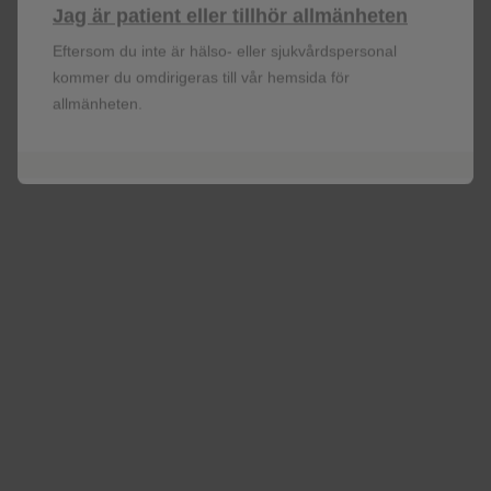
Jag är patient eller tillhör allmänheten
+
3
CD4
-T-cellantal, celler/mm
Eftersom du inte är hälso- eller sjukvårdspersonal
kommer du omdirigeras till vår hemsida för
allmänheten.
<500
98 (27%)
≥500
271 (73%
Klass for tredje medel vid
baslinjen
INI
289 (78%
EVG/C
243 (66%