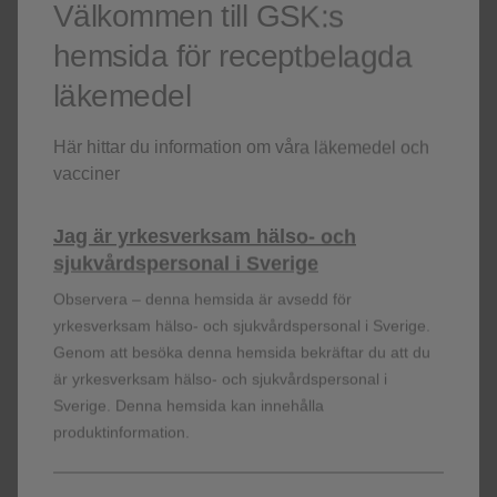
Välkommen till GSK:s
hemsida för receptbelagda
Vit
297 (80%
läkemedel
Annan
9 (2%)
Här hittar du information om våra läkemedel och
vacciner
Etnicitet
Jag är yrkesverksam hälso- och
sjukvårdspersonal i Sverige
Spansk eller latinamerikansk
69 (19%)
Observera – denna hemsida är avsedd för
yrkesverksam hälso- och sjukvårdspersonal i Sverige.
Genom att besöka denna hemsida bekräftar du att du
Ej spansk eller latinamerikansk
300 (81%
är yrkesverksam hälso- och sjukvårdspersonal i
Sverige. Denna hemsida kan innehålla
+
produktinformation.
CD4
-T-cellantal, median
682 (133-1,9
3
(intervall), celler/mm