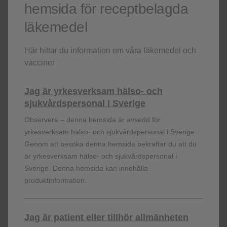
hemsida för receptbelagda
läkemedel
Här hittar du information om våra läkemedel och
vacciner
Jag är yrkesverksam hälso- och
sjukvårdspersonal i Sverige
Riskfaktorer för bältros
Observera – denna hemsida är avsedd för
Läs mer om ålderns betydelse för utvecklandet av
yrkesverksam hälso- och sjukvårdspersonal i Sverige.
bältros.
Genom att besöka denna hemsida bekräftar du att du
är yrkesverksam hälso- och sjukvårdspersonal i
Sverige. Denna hemsida kan innehålla
Läs mer
produktinformation.
Jag är patient eller tillhör allmänheten