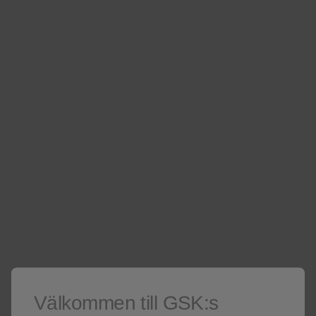
Bältros komplikationer
Läs mer om komplikationer i samband med och
efter bältros.
Läs mer
Välkommen till GSK:s