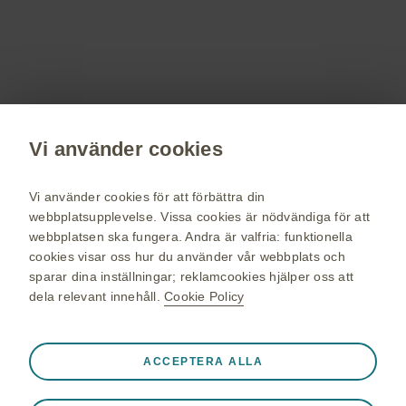
terapiområden, information om evenemang,
beställ material till dig och dina patienter.
Registrera dig nu
Vi använder cookies
vaccin.se
GSK Sveriges hemsida
Vi använder cookies för att förbättra din
Webkarta
webbplatsupplevelse. Vissa cookies är nödvändiga för att
webbplatsen ska fungera. Andra är valfria: funktionella
Användarvillkor
cookies visar oss hur du använder vår webbplats och
Personuppgiftspolicy
sparar dina inställningar; reklamcookies hjälper oss att
dela relevant innehåll.
Cookie Policy
Cookie policy
Alltid aktiva
Nödvändiga cookies
❮
ACCEPTERA ALLA
© 2026 GSK-koncernen eller dess licensgivare. Alla rättigheter
Nödvändiga för att webbplatsen ska fungera korrekt, som
förbehålles GlaxoSmithKline AB. Varumärken ägs av eller