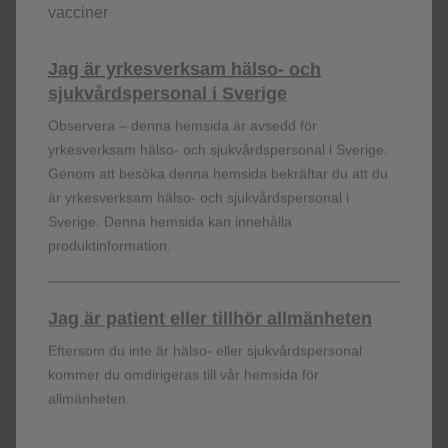
vacciner
Bältros kan orsaka stort lidande
Jag är yrkesverksam hälso- och
Se filmen för att ta del av hur bältros kan upplevas.
sjukvårdspersonal i Sverige
“
I have given birth without pain medication... I would
Observera – denna hemsida är avsedd för
rather do that hundred times over than have
yrkesverksam hälso- och sjukvårdspersonal i Sverige.
shingles again
” DeAnn, 55
Genom att besöka denna hemsida bekräftar du att du
är yrkesverksam hälso- och sjukvårdspersonal i
Sverige. Denna hemsida kan innehålla
produktinformation.
Jag är patient eller tillhör allmänheten
Eftersom du inte är hälso- eller sjukvårdspersonal
kommer du omdirigeras till vår hemsida för
allmänheten.