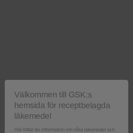
Mute
Välkommen till GSK:s
Play
hemsida för receptbelagda
läkemedel
01:55
Enter
fullscreen
Här hittar du information om våra läkemedel och