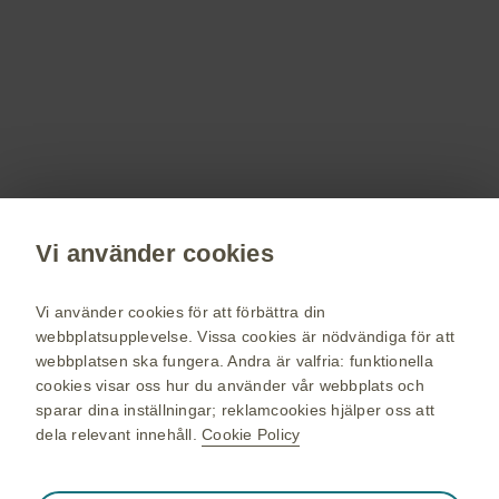
Få senaste nytt om våra läkemedel,
terapiområden, information om evenemang,
beställ material till dig och dina patienter.
Registrera dig nu
Vi använder cookies
vaccin.se
GSK Sveriges hemsida
Vi använder cookies för att förbättra din
Webkarta
webbplatsupplevelse. Vissa cookies är nödvändiga för att
webbplatsen ska fungera. Andra är valfria: funktionella
Användarvillkor
cookies visar oss hur du använder vår webbplats och
Personuppgiftspolicy
sparar dina inställningar; reklamcookies hjälper oss att
dela relevant innehåll.
Cookie Policy
Cookie policy