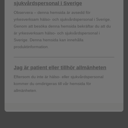
Shingrix är endast avsett för förebyggande
sjukvårdspersonal i Sverige
användning och är inte avsett för behandling av
Observera – denna hemsida är avsedd för
diagnostiserad klinisk sjukdom eller förebyggande av
yrkesverksam hälso- och sjukvårdspersonal i Sverige.
1
primärinfektion (vattkoppor).
Genom att besöka denna hemsida bekräftar du att du
är yrkesverksam hälso- och sjukvårdspersonal i
Sverige. Denna hemsida kan innehålla
produktinformation.
Jag är patient eller tillhör allmänheten
Vad vill du veta mer om?
Eftersom du inte är hälso- eller sjukvårdspersonal
kommer du omdirigeras till vår hemsida för
allmänheten.