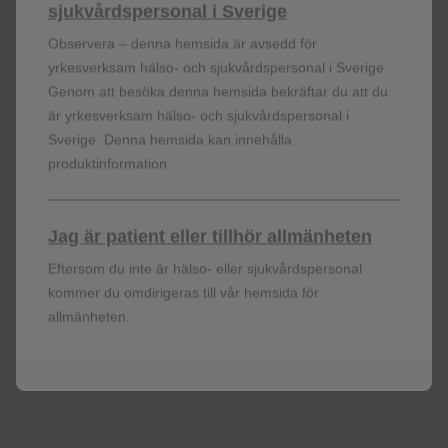
Shingrix är endast avsett för förebyggande
sjukvårdspersonal i Sverige
användning och är inte avsett för behandling av
Observera – denna hemsida är avsedd för
diagnostiserad klinisk sjukdom eller förebyggande av
yrkesverksam hälso- och sjukvårdspersonal i Sverige.
1
primärinfektion (vattkoppor).
Genom att besöka denna hemsida bekräftar du att du
är yrkesverksam hälso- och sjukvårdspersonal i
Sverige. Denna hemsida kan innehålla
produktinformation.
Jag är patient eller tillhör allmänheten
Vad vill du veta mer om?
Eftersom du inte är hälso- eller sjukvårdspersonal
kommer du omdirigeras till vår hemsida för
allmänheten.