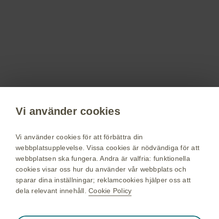
Få senaste nytt om våra läkemedel,
terapiområden, information om evenemang,
beställ material till dig och dina patienter.
Registrera dig nu
Vi använder cookies
vaccin.se
GSK Sveriges hemsida
Vi använder cookies för att förbättra din
Webkarta
webbplatsupplevelse. Vissa cookies är nödvändiga för att
webbplatsen ska fungera. Andra är valfria: funktionella
Användarvillkor
cookies visar oss hur du använder vår webbplats och
Personuppgiftspolicy
sparar dina inställningar; reklamcookies hjälper oss att
dela relevant innehåll.
Cookie Policy
Cookie policy