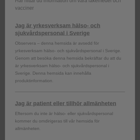
Här hittar du information om våra läkemedel och
vacciner
Jag är yrkesverksam hälso- och
sjukvårdspersonal i Sverige
Observera – denna hemsida är avsedd för
yrkesverksam hälso- och sjukvårdspersonal i Sverige.
Genom att besöka denna hemsida bekräftar du att du
är yrkesverksam hälso- och sjukvårdspersonal i
Sverige. Denna hemsida kan innehålla
produktinformation.
Jag är patient eller tillhör allmänheten
Eftersom du inte är hälso- eller sjukvårdspersonal
1
2
3
4
5
Nästa
kommer du omdirigeras till vår hemsida för
allmänheten.
Visa fler