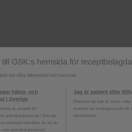
.
ill GSK:s hemsida för receptbelagd
ation om våra läkemedel och vacciner
.
ksam hälso- och
Jag är patient eller til
l i Sverige
Eftersom du inte är hälso- elle
msida är avsedd för
kommer du omdirigeras till vår
.
h sjukvårdspersonal i Sverige.
allmänheten.
a hemsida bekräftar du att du
 och sjukvårdspersonal i