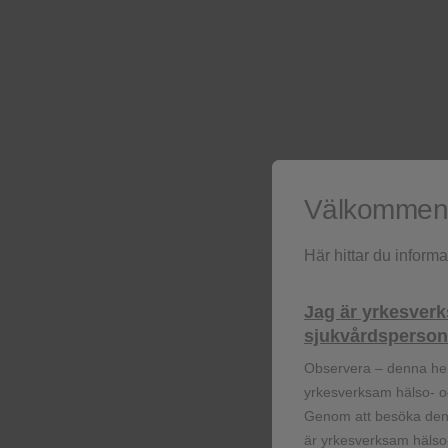
Funktionella cookies
effekt
Reklamcookies
Vår vaccinportfölj
För hälso- och sjukvårspersonal
Välkommen t
Barrier to resistance
Här hittar du inform
För hälso- och sjukvårspersonal
Jag är yrkesver
Bortom suppression
sjukvårdspersona
Observera – denna he
För hälso- och sjukvårspersonal
yrkesverksam hälso- oc
Genom att besöka denn
About JEMPERLI
är yrkesverksam hälso-