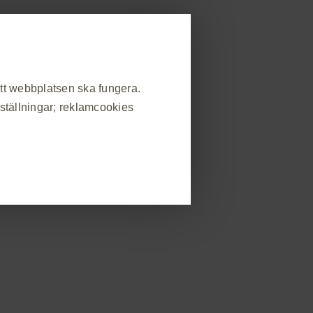
allmänheten
strera dig
Rapportera biverkning
områden
Beställ material
Event
Kontakt
att webbplatsen ska fungera.
nställningar; reklamcookies
❮
atsbesök, hantera inställningar
s som svar på handlingar som du
in eller fylla i formulär. Du kan
v webbplatsen kommer då inte att