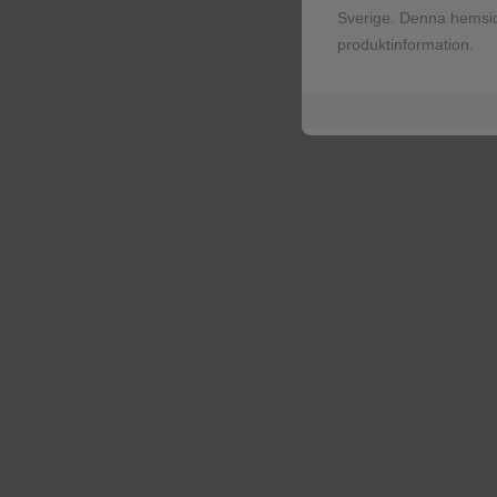
Sverige. Denna hemsid
För hälso- och sjukvårspersonal
produktinformation.
Resources
För hälso- och sjukvårspersonal
Senast uppdaterad februari 2018
Registrera dig!