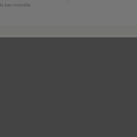
a kan innehålla
.
.
Tidigare
2
3
4
5
6
Nästa
Visa fler
: SE/CORPC/0010/17
vaccin.se