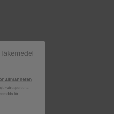
❮
❮
a läkemedel
lhör allmänheten
r sjukvårdspersonal
 hemsida för