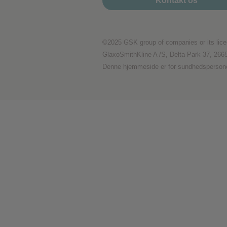
Kontakt os
Præstationscookies
©2025 GSK group of companies or its lice
Reklamecookies
GlaxoSmithKline A /S, Delta Park 37, 266
Denne hjemmeside er for sundhedsperson