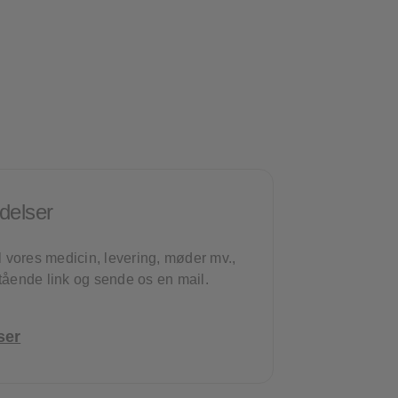
❮
❮
delser
l vores medicin, levering, møder mv.,
tående link og sende os en mail.
ser