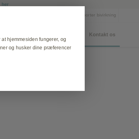
her
k
Opret profil
Rapporter bivirkning
åder
Bestil materiale
Events
Kontakt os
r at hjemmesiden fungerer, og
oner og husker dine præferencer
❮
esøg på webstedet, til at
tilles nogle cookies som svar på
atabeskyttelsespræferencer, login
se cookies, men så vil nogle dele