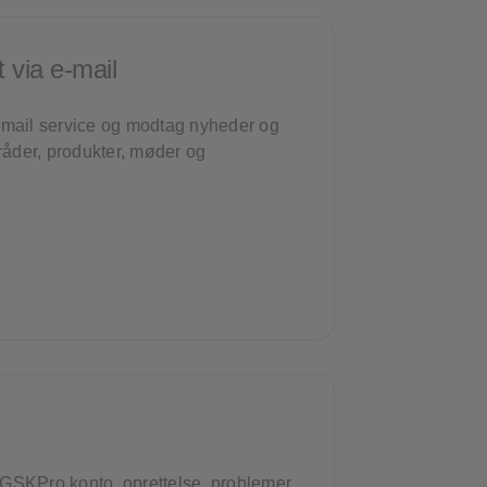
 via e-mail
e-mail service og modtag nyheder og
råder, produkter, møder og
 GSKPro konto, oprettelse, problemer