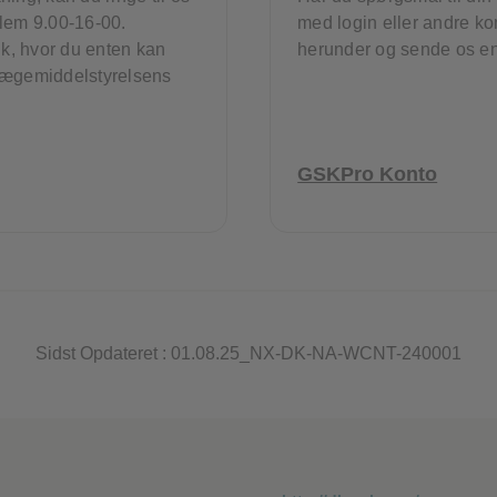
llem 9.00-16-00.
med login eller andre kon
k, hvor du enten kan
herunder og sende os en
 Lægemiddelstyrelsens
GSKPro Konto
Sidst Opdateret : 01.08.25_NX-DK-NA-WCNT-240001