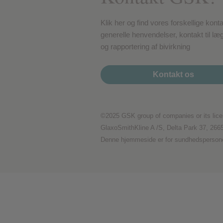
Præstationscookies
Klik her og find vores forskellige kont
generelle henvendelser, kontakt til l
og rapportering af bivirkning
Reklamecookies
Kontakt os
©2025 GSK group of companies or its lice
GlaxoSmithKline A /S, Delta Park 37, 266
Denne hjemmeside er for sundhedsperson