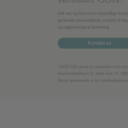
Præstationscookies
Klik her og find vores forskellige kont
generelle henvendelser, kontakt til l
og rapportering af bivirkning
Reklamecookies
Kontakt os
©2025 GSK group of companies or its lice
GlaxoSmithKline A /S, Delta Park 37, 266
Denne hjemmeside er for sundhedsperson