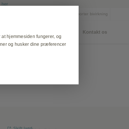
her
k
Opret profil
Rapporter bivirkning
åder
Bestil materiale
Events
Kontakt os
r at hjemmesiden fungerer, og
oner og husker dine præferencer
GE
❮
esøg på webstedet, til at
tilles nogle cookies som svar på
atabeskyttelsespræferencer, login
se cookies, men så vil nogle dele
Skift land