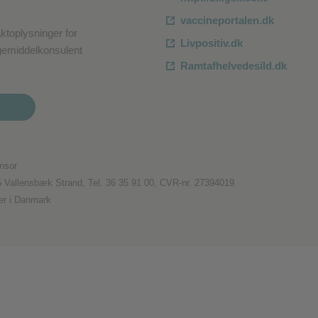
vaccineportalen.dk
aktoplysninger for
Livpositiv.dk
ægemiddelkonsulent
Ramtafhelvedesild.dk
nsor
5 Vallensbæk Strand, Tel. 36 35 91 00, CVR-nr. 27394019.
er i Danmark