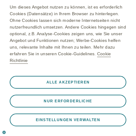
GSK-Unternehmenswebsite
Um dieses Angebot nutzen zu können, ist es erforderlich
Cookies (Datensätze) in Ihrem Browser zu hinterlegen.
Anderes Land
Ohne Cookies lassen sich moderne Internetseiten nicht
Sitemap
nutzerfreundlich umsetzen. Andere Cookies hingegen sind
optional, z.B. Analyse-Cookies zeigen uns, wie Sie unser
Nutzungsbedingungen
Angebot und Funktionen nutzen; Werbe-Cookies helfen
Datenschutzbestimmungen
uns, relevante Inhalte mit Ihnen zu teilen. Mehr dazu
erfahren Sie in unseren Cookie-Guidelines.
Cookie
Cookie Richtlinien
Richtlinie
Immer aktiv
Nur unbedingt erforderliche
❮
© 2026 GlaxoSmithKline Pharma GmbH
ALLE AKZEPTIEREN
Diese sind notwendig, damit die Website ordnungsgemäß
funktioniert, z. B. um Sitzungsdaten während eines
NUR ERFORDERLICHE
Website-Besuchs zu speichern, Cookie- und Tag-
Einstellungen zu verwalten und die Sicherheit der Website
zu gewährleisten. Darüber hinaus werden einige Cookies
EINSTELLUNGEN VERWALTEN
als Reaktion auf von Ihnen vorgenommene Aktionen
gesetzt, die einer Anfrage nach Diensten gleichkommen,