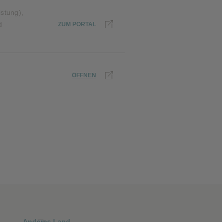
stung),
d
ZUM PORTAL
ÖFFNEN
Anderes Land