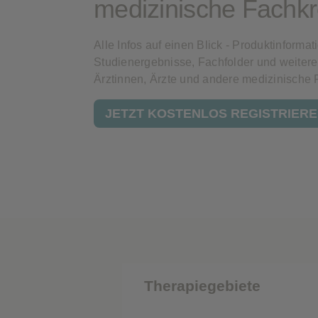
medizinische Fachkr
werden dann nicht funktionieren.
Alle Infos auf einen Blick - Produktinformat
Analyse-Cookies
Studienergebnisse, Fachfolder und weitere 
Ärztinnen, Ärzte und andere medizinische 
Werbe-Cookies
JETZT KOSTENLOS REGISTRIER
Therapiegebiete