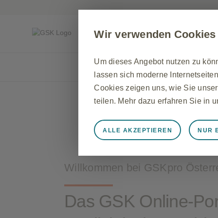
Für medizinische Fachkreise
Wir verwenden Cookies
Diese Seite enthält werbliche Inhalte
Um dieses Angebot nutzen zu könne
lassen sich moderne Internetseiten
Cookies zeigen uns, wie Sie unser
teilen. Mehr dazu erfahren Sie in
ALLE AKZEPTIEREN
NUR 
Immer aktiv
Nur unbedingt e
Diese sind notwendig, damit die 
Willkommen bei GSKpro Österr
zu speichern, Cookie- und Tag-Ein
werden einige Cookies als Reaktio
gleichkommen, wie z. B. das Festl
Das GSK Online-Port
Sie können Ihren Browser so einste