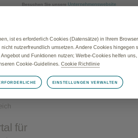
Unternehmenswebsite
Besuchen Sie unsere
n, ist es erforderlich Cookies (Datensätze) in Ihrem Browse
 nicht nutzerfreundlich umsetzen. Andere Cookies hingegen si
 Angebot und Funktionen nutzen; Werbe-Cookies helfen uns, r
 unseren Cookie-Guidelines.
Cookie Richtlinie
ERFORDERLICHE
EINSTELLUNGEN VERWALTEN
rforderliche
Website ordnungsgemäß funktioniert, z. B. um Sitzungsdaten
eich
stellungen zu verwalten und die Sicherheit der Website zu g
n auf von Ihnen vorgenommene Aktionen gesetzt, die einer A
egen Ihrer Datenschutzeinstellungen, oder das Anmelden ode
al für
llen, dass er diese Cookies blockiert oder Sie darauf hinweis