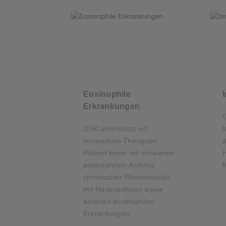
Eosinophile
Erkrankungen
G
GSK unterstützt mit
l
innovativen Therapien
d
Patient:innen mit schwerem
H
eosinophilem Asthma,
f
chronischer Rhinosinusitis
mit Nasenpolypen sowie
anderen eosinophilen
Erkrankungen.