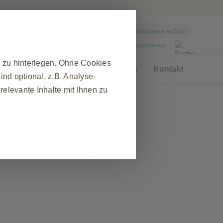
Nebenwirkungen melden
Einloggen
Registrieren
|
r zu hinterlegen. Ohne Cookies
Produkte
Therapiegebiete
Kontakt
nd optional, z.B. Analyse-
elevante Inhalte mit Ihnen zu
❮
 während eines Website-Besuchs
ewährleisten. Darüber hinaus
nfrage nach Diensten
r das Ausfüllen von Formularen.
t, aber einige Teile der Website