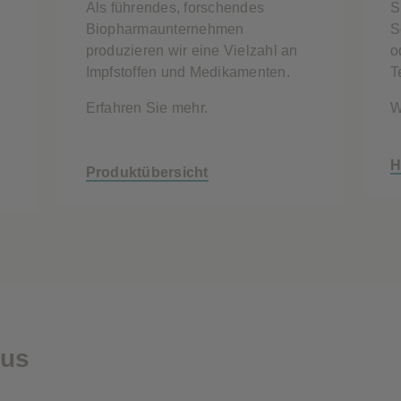
Als führendes, forschendes
S
Biopharmaunternehmen
S
produzieren wir eine Vielzahl an
o
Impfstoffen und Medikamenten.
T
Erfahren Sie mehr.
W
H
Produktübersicht
kus