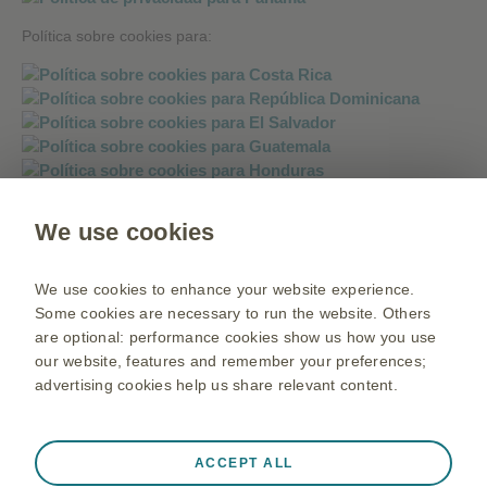
Política sobre cookies para:
We use cookies
Política sobre mensajería instantánea:
We use cookies to enhance your website experience.
Some cookies are necessary to run the website. Others
are optional: performance cookies show us how you use
our website, features and remember your preferences;
advertising cookies help us share relevant content.
Always active
Strictly Necessary Cookies
❮
ACCEPT ALL