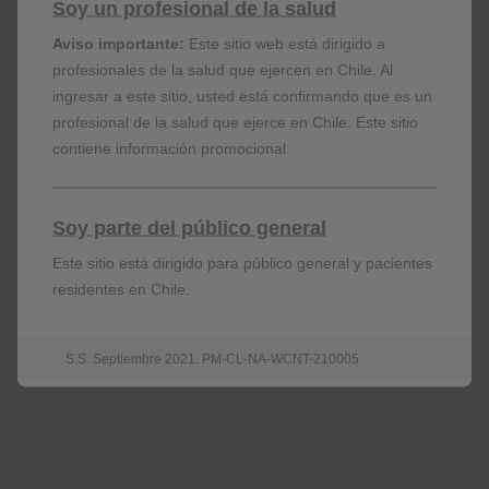
3. Una descripción del posible evento adverso en sí,
Soy un profesional de la salud
como los signos y síntomas experimentados, la fecha
Aviso importante:
Este sitio web está dirigido a
en que comenzó el posible evento adverso y el
profesionales de la salud que ejercen en Chile. Al
resultado del posible evento adverso.
ingresar a este sitio, usted está confirmando que es un
4. El nombre del producto GSK / ViiV involucrado.
profesional de la salud que ejerce en Chile. Este sitio
contiene información promocional.
Nuestro
Aviso de privacidad
describe cómo GSK maneja el
procesamiento de la información personal cuando se trata de
su consulta, queja o informe de eventos adversos.
Soy parte del público general
Este sitio está dirigido para público general y pacientes
Para informar un evento adverso:
residentes en Chile.
Envíe un correo electrónico a:
farmacovigilancia.chile@gsk.com
.
S.S. Septiembre 2021. PM-CL-NA-WCNT-210005.
Contacto con nosotros