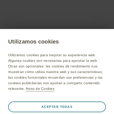
Estamos comprometidos en apoyarlo a resolver
sus dudas y/o comentarios.
Contáctenos
Utilizamos cookies
Utilizamos cookies para mejorar su experiencia web.
www.gsk.com
Algunas cookies son necesarias para ejecutar la web.
Seleccione su país
Otras son opcionales: las cookies de rendimiento nos
muestran cómo utiliza nuestra web y sus características;
Mapa del sitio
las cookies funcionales recuerdan sus preferencias y las
Términos y condiciones
cookies publicitarias nos ayudan a compartir contenido
relevante.
Aviso de Cookies
Aviso de privacidad
Aviso de privacidad de aplicaciones de mensajería de
Siempre Activo
Cookies realmente necesarias
GSK
❮
ACEPTAR TODAS
Políticas sobre cookies