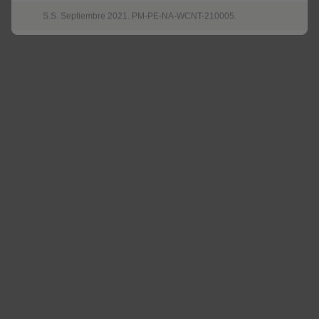
S.S. Septiembre 2021. PM-PE-NA-WCNT-210005.
Más info aquí