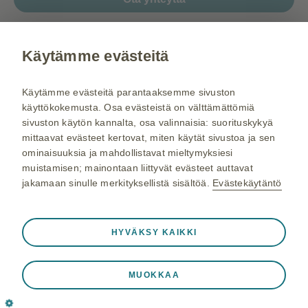
Gsk.fi
Käytämme evästeitä
Rokote.fi
Käytämme evästeitä parantaaksemme sivuston
Hengitys.fi
käyttökokemusta. Osa evästeistä on välttämättömiä
livlife.com/fi-fi/
sivuston käytön kannalta, osa valinnaisia: suorituskykyä
mittaavat evästeet kertovat, miten käytät sivustoa ja sen
Tietoa GSK:sta
ominaisuuksia ja mahdollistavat mieltymyksiesi
Käyttöehdot
muistamisen; mainontaan liittyvät evästeet auttavat
jakamaan sinulle merkityksellistä sisältöä.
Evästekäytäntö
Tietosuojaseloste
Evästeet
Aina aktiivinen
Välttämättömät evästeet
❮
Sivukartta
HYVÄKSY KAIKKI
Välttämättömiä verkkosivuston toiminnalle kuten
istuntotietojen tallennukseen vierailun aikana, eväste- ja
MUOKKAA
tag-asetusten hallintaan sekä sivuston suojaamiseen.
© 2026 GSK-konserni tai sen lisenssinantaja. GSK, Porkkalankatu 20
Lisäksi osa evästeistä liittyy toimiin, joita teet ja jotka ovat
A, 00180, Helsinki, Suomi. Y-tunnus on 0108378-4.