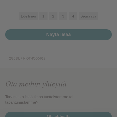
Edellinen
1
2
3
4
Seuraava
Näytä lisää
2/2018, FIN/OTH/0004/18
Ota meihin yhteyttä
Tarvitsetko lisää tietoa tuotteistamme tai
tapahtumistamme?
Ota yhteyttä