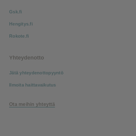
Gsk.fi
Hengitys.fi
Rokote.fi
Yhteydenotto
Jätä yhteydenottopyyntö
Ilmoita haittavaikutus
Ota meihin yhteyttä