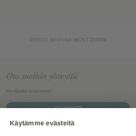
09/2023, NP-FI-NA-WCNT-230006
Ota meihin yhteyttä
Tarvitsetko lisää tietoa?
Ota yhteyttä
Käytämme evästeitä
Gsk.fi