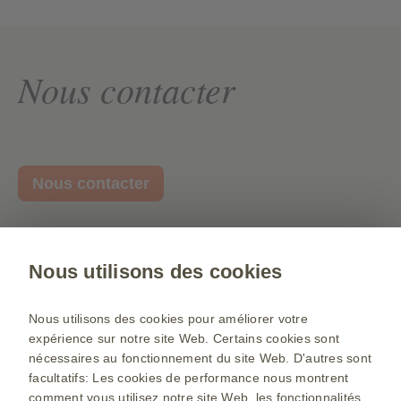
Nous contacter
Nous contacter
Site internet public
Nous utilisons des cookies
Rapporter un effet indésirable
Medical Affairs Portal
Nous utilisons des cookies pour améliorer votre
expérience sur notre site Web. Certains cookies sont
Changer le pays
nécessaires au fonctionnement du site Web. D'autres sont
Sitemap
facultatifs: Les cookies de performance nous montrent
comment vous utilisez notre site Web, les fonctionnalités