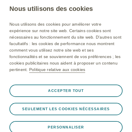
lien ci-dessous.
Nous utilisons des cookies
Contacts
Nous utilisons des cookies pour améliorer votre
expérience sur notre site web. Certains cookies sont
nécessaires au fonctionnement du site web. D'autres sont
facultatifs : les cookies de performance nous montrent
Site institutionnel
comment vous utilisez notre site web et ses
Gsk.com
fonctionnalités et se souviennent de vos préférences ; les
cookies publicitaires nous aident à proposer un contenu
Plan du site
pertinent.
Politique relative aux cookies
Conditions d’utilisation
Politique de protection des données personnelles
Toujours actifs
Cookies strictement nécessaires
ACCEPTER TOUT
❮
Nécessaires au bon fonctionnement du site web,
notamment pour stocker les données de session lors
© 2026 Sociétés du Groupe GSK. Tous droits réservés. Laboratoire
SEULEMENT LES COOKIES NÉCESSAIRES
d'une visite sur le site web, pour gérer les préférences en
GlaxoSmithKline, société par actions simplifiée au capital de
matière de cookies et de balises, et pour protéger la
23.475.840 €. RCS Nanterre 642 041 362. 23, rue François Jacob,
sécurité du site web. En outre, certains cookies sont
92500 Rueil-Malmaison. Tél. : 01 39 17 80 00. TVA
PERSONNALISER
installés en réponse à des actions que vous effectuez et
intracommunautaire : FR 45 642 041 362. Directeur de la publication :