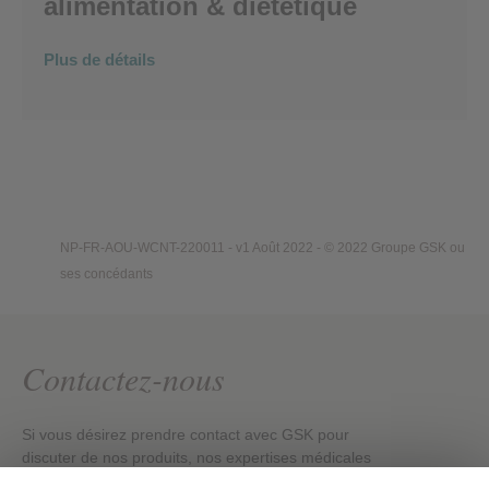
alimentation & diététique
Plus de détails
NP-FR-AOU-WCNT-220011 - v1 Août 2022 - © 2022 Groupe GSK ou
ses concédants
Contactez-nous
Si vous désirez prendre contact avec GSK pour
discuter de nos produits, nos expertises médicales
ou nos évènements en ligne, veuillez cliquer sur le