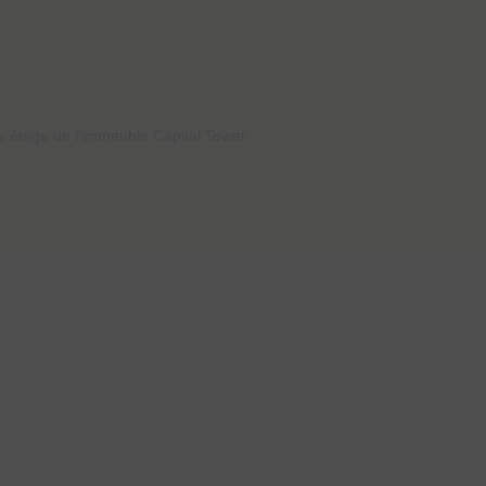
 permettant d’identifier une
❮
e étage de l’immeuble Capital Tower
❮