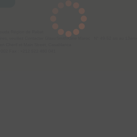
ionneront pas. Ces témoins ne conservent aucun renseignement
Aouda Région de Rabat
res, veuillez Contacter GlaxoSmithKline Maroc : N° 49-52 sis au 13èm
en Cherif et Main Street, Casablanca
 002 Fax : +212 522 480 041
iblée