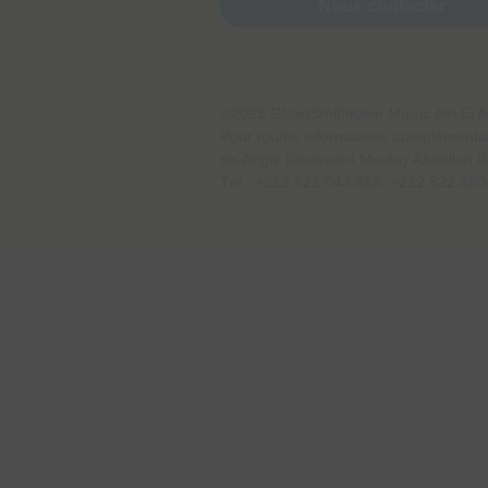
certaines parties du site ne fonct
Nous contacter
personne.
Cookies de performance
©2025 GlaxoSmithKline Maroc Ain El 
Pour toutes informations complémentai
sis Angle Boulevard Moulay Abdellah B
Tél : +212 522 043 888, +212 522 480
Cookies pour une publicité c