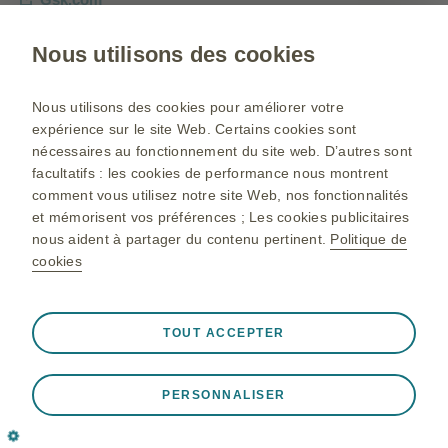
Plan du site
Nous utilisons des cookies
Conditions d’utilisation
Déclaration de confidentialité
Nous utilisons des cookies pour améliorer votre
expérience sur le site Web. Certains cookies sont
Politique de cookie
nécessaires au fonctionnement du site web. D’autres sont
facultatifs : les cookies de performance nous montrent
comment vous utilisez notre site Web, nos fonctionnalités
©2025 GlaxoSmithKline Maroc Ain El Aouda Région de Rabat
et mémorisent vos préférences ; Les cookies publicitaires
Pour toutes informations complémentaires, veuillez Contacter
nous aident à partager du contenu pertinent.
Politique de
GlaxoSmithKline Maroc : N° 49-52 sis au 13ème étage de
cookies
l’immeuble Capital Tower sis Angle Boulevard Moulay Abdellah
Ben Cherif et Main Street, Casablanca
Tél : +212 522 043 888, +212 522 480 002 Fax : +212 522 480
Toujours actif
Cookies indispensables
❮
TOUT ACCEPTER
041
Nécessaires au bon fonctionnement du site web, tels que
le stockage des données de session lors d'une visite sur
PERSONNALISER
le site, la gestion des préférences de cookies et de
balises, ainsi que la protection de la sécurité du site. De