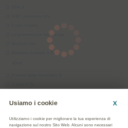
GSK.it
GSK corporate site
Il mio respiro
La prevenzione non ha eta
Medical info
Mieloma multiplo e Tu
eDott
Protetti dalla Meningite B
Io ema e Tu
WOMEN Care
Usiamo i cookie
X
Cambia paese
Utilizziamo i cookie per migliorare la tua esperienza di
Mappa del sito
navigazione sul nostro Sito Web. Alcuni sono necessari