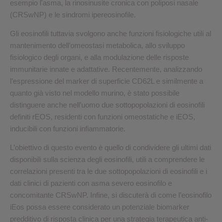
esempio l'asma, la rinosinusite cronica con poliposi nasale
(CRSwNP) e le sindromi ipereosinofile.
Gli eosinofili tuttavia svolgono anche funzioni fisiologiche utili al
mantenimento dell’omeostasi metabolica, allo sviluppo
fisiologico degli organi, e alla modulazione delle risposte
immunitarie innate e adattative. Recentemente, analizzando
l’espressione del marker di superficie CD62L e similmente a
quanto già visto nel modello murino, è stato possibile
distinguere anche nell’uomo due sottopopolazioni di eosinofili
definiti rEOS, residenti con funzioni omeostatiche e iEOS,
inducibili con funzioni infiammatorie.
L’obiettivo di questo evento è quello di condividere gli ultimi dati
disponibili sulla scienza degli eosinofili, utili a comprendere le
correlazioni presenti tra le due sottopopolazioni di eosinofili e i
dati clinici di pazienti con asma severo eosinofilo e
concomitante CRSwNP. Infine, si discuterà di come l’eosinofilo
iEos possa essere considerato un potenziale biomarker
predditivo di risposta clinica per una strategia terapeutica anti-