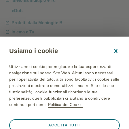
Mieloma multiplo e Tu
eDott
Protetti dalla Meningite B
Io ema e Tu
WOMEN Care
Usiamo i cookie
X
Cambia paese
Utilizziamo i cookie per migliorare la tua esperienza di
Mappa del sito
navigazione sul nostro Sito Web. Alcuni sono necessari
Condizioni di Utilizzo
per l’operatività del Sito, altri sono facoltativi: i cookie sulle
prestazioni mostrano come utilizzi il nostro Sito e le sue
Cookies policies
funzionalità; i cookie funzionali ricordano le tue
Informativa Privacy
preferenze, quelli pubblicitari ci aiutano a condividere
contenuti pertinenti.
Politica dei Cookie
Accessibilità
Sempre attivi
Cookie strettamente necessari
❮
ACCETTA TUTTI