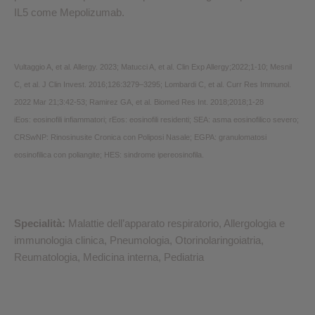
IL5 come Mepolizumab.
Vultaggio A, et al. Allergy. 2023; Matucci A, et al. Clin Exp Allergy;2022;1-10; Mesnil
C, et al. J Clin Invest. 2016;126:3279–3295; Lombardi C, et al. Curr Res Immunol.
2022 Mar 21;3:42-53; Ramirez GA, et al. Biomed Res Int. 2018;2018;1-28
iEos: eosinofili infiammatori; rEos: eosinofili residenti; SEA: asma eosinofilico severo;
CRSwNP: Rinosinusite Cronica con Poliposi Nasale; EGPA: granulomatosi
eosinofilica con poliangite; HES: sindrome ipereosinofila.
Specialità:
Malattie dell’apparato respiratorio, Allergologia e
immunologia clinica, Pneumologia, Otorinolaringoiatria,
Reumatologia, Medicina interna, Pediatria