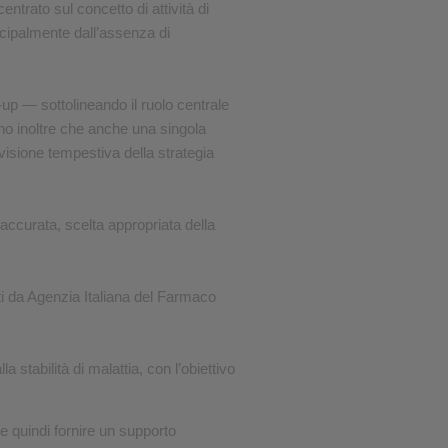
rato sul concetto di attività di
❮
incipalmente dall’assenza di
❮
w-up — sottolineando il ruolo centrale
ano inoltre che anche una singola
isione tempestiva della strategia
accurata, scelta appropriata della
iti da Agenzia Italiana del Farmaco
stabilità di malattia, con l’obiettivo
le quindi fornire un supporto