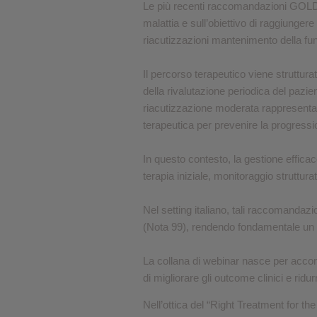
Le più recenti raccomandazioni GOLD 2
Cookie per l’analisi delle 
malattia e sull’obiettivo di raggiunger
riacutizzazioni mantenimento della fu
Cookie pubblicitari
Il percorso terapeutico viene strutturat
della rivalutazione periodica del pazi
riacutizzazione moderata rappresenta 
terapeutica per prevenire la progressio
In questo contesto, la gestione effica
terapia iniziale, monitoraggio struttur
Nel setting italiano, tali raccomandazi
(Nota 99), rendendo fondamentale un all
La collana di webinar nasce per accompa
di migliorare gli outcome clinici e ridur
Nell’ottica del “Right Treatment for th