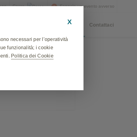
ione
Segnala un evento avverso
X
he
Risorse
Eventi e Webinar
Contattaci
sono necessari per l’operatività
sue funzionalità; i cookie
25 giu, 2026
nenti.
Politica dei Cookie
Webinar
Registrati ora
❮
 sessione durante una visita al
lcuni cookie vengono impostati in
ne delle preferenze sulla privacy,
uesti cookie, ma alcune parti del
abile.