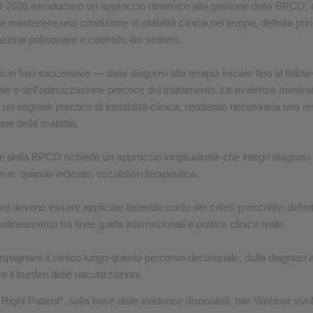
026 introducono un approccio dinamico alla gestione della BPCO, cent
prestazioni
e e mantenere una condizione di stabilità clinica nel tempo, definita pr
nzione polmonare e controllo dei sintomi.
o in fasi successive — dalla diagnosi alla terapia iniziale fino al follo
ente e dell’ottimizzazione precoce del trattamento. Le evidenze mostr
un segnale precoce di instabilità clinica, rendendo necessaria una rev
ne della malattia.
ce della BPCO richiede un approccio longitudinale che integri diagnosi 
ato e, quando indicato, escalation terapeutica.
oni devono essere applicate tenendo conto dei criteri prescrittivi defin
ineamento tra linee guida internazionali e pratica clinica reale.
gnare il clinico lungo questo percorso decisionale, dalla diagnosi alla 
re il burden delle riacutizzazioni.
e Right Patient”, sulla base delle evidenze disponibili, tale Webinar vuo