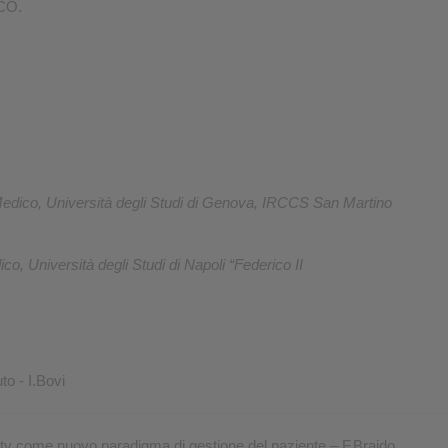
PCO.
Medico, Università degli Studi di Genova, IRCCS San Martino
o, Università degli Studi di Napoli “Federico II
to - I.Bovi
ty come nuovo paradigma di gestione del paziente – F.Braido