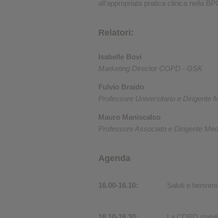
all’appropriata pratica clinica nella B
Relatori:
Isabelle Bovi
Marketing Director COPD - GSK
Fulvio Braido
Professore Universitario e Dirigente 
Mauro Maniscalco
Professore Associato e Dirigente Medic
Agenda
16.00-16.10:
Saluti e benvenu
16.10-16.30:
La COPD stabili