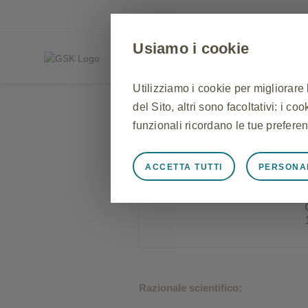
Usiamo i cookie
per Operatori Sanitari
Utilizziamo i cookie per migliorare
del Sito, altri sono facoltativi: i c
funzionali ricordano le tue preferen
ACCETTA TUTTI
PERSONA
Sempre attivi
Cookie stretta
Cookie necessari affinché il Sito f
Sito, per gestire le preferenze sui 
risposta ad azioni effettuate dall'u
l'accesso o la compilazione di modu
Sito non funzioneranno. Questi co
Razionale scientifico: