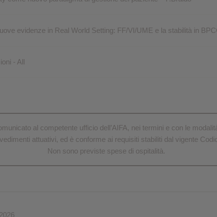
nuove evidenze in Real World Setting: FF/VI/UME e la stabilità in B
oni - All
unicato al competente ufficio dell’AIFA, nei termini e con le modalità st
dimenti attuativi, ed è conforme ai requisiti stabiliti dal vigente Co
Non sono previste spese di ospitalità.
2026