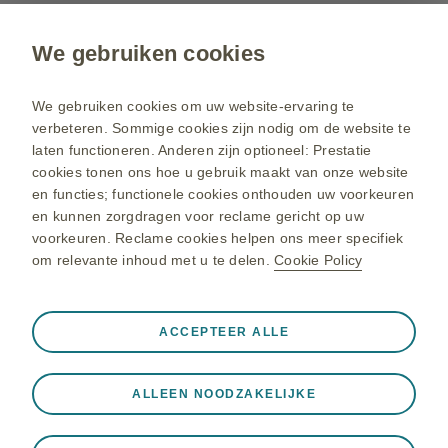
We gebruiken cookies
Heeft u een vraag?
We gebruiken cookies om uw website-ervaring te
verbeteren. Sommige cookies zijn nodig om de website te
Neem contact op
laten functioneren. Anderen zijn optioneel: Prestatie
cookies tonen ons hoe u gebruik maakt van onze website
en functies; functionele cookies onthouden uw voorkeuren
www.nl.gsk.com
en kunnen zorgdragen voor reclame gericht op uw
Gebruiksvoorwaarden
voorkeuren. Reclame cookies helpen ons meer specifiek
om relevante inhoud met u te delen.
Cookie Policy
GSK Privacycentrum
Cookiebeleid
Altijd actief
Alleen noodzakelijke cookies
❮
Sitemap
ACCEPTEER ALLE
Noodzakelijk voor het functioneren van de website zoals
het opslaan van website bezoek en het beveiligen van
ALLEEN NOODZAKELIJKE
onze website. Andere functionele cookies worden gebruikt
© 2022 – 2025 GlaxoSmithKline. Alle rechten voorbehouden.
om de site te doen werken zoals het aanvragen van
GlaxoSmithKline B.V., Ingeschreven in Nederland onder KvK-nummer