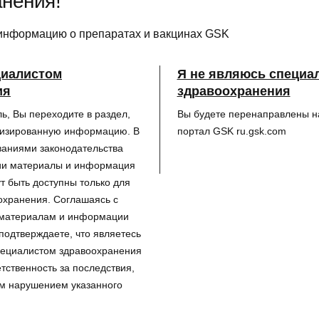
нения!
Инструкция по применению: мазь для
наружного применения
 информацию о препаратах и вакцинах GSK
Инструкция по применению
циалистом
Я не являюсь специа
ковой
ия
здравоохранения
idis
ь, Вы переходите в раздел,
Вы будете перенаправлены н
изированную информацию. В
портал GSK ru.gsk.com
ованиями законодательства
ии материалы и информация
Инструкция по применению:
т быть доступны только для
лиофилизат для приготовления
охранения. Соглашаясь с
концентрата для приготовления
 материалам и информации
раствора для инфузий
подтверждаете, что являетесь
Инструкция по применению: раствор
ециалистом здравоохранения
для подкожного введения
етственность за последствия,
м нарушением указанного
Инструкция по применению