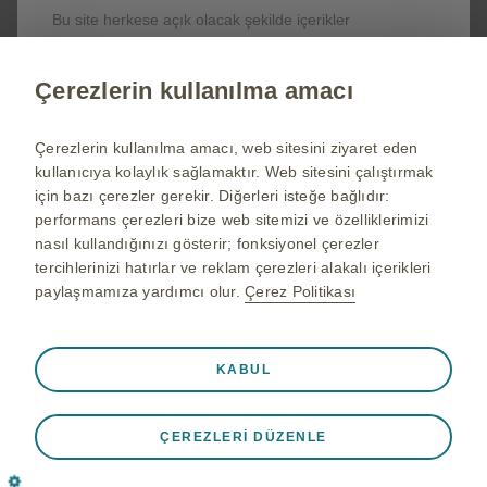
Ofis Adresi: Esentepe Mah. Bahar Sk. Özdilek River Plaza Vyndham
Bu site herkese açık olacak şekilde içerikler
Grand No:13 İç Kapı No:61 Levent / İstanbul 0(212) 339 44 00
barındırmaktadır.
Emre Biberoğlu
Site Sorumlusu:
Çerezlerin kullanılma amacı
Daha fazlası için
Çerezlerin kullanılma amacı, web sitesini ziyaret eden
Ürünler, canlı yayınlar, tedavi alanları ve her
kullanıcıya kolaylık sağlamaktır. Web sitesini çalıştırmak
konuda detaylı bilgi almak için bizimle iletişime
için bazı çerezler gerekir. Diğerleri isteğe bağlıdır:
geçebilirsiniz.
performans çerezleri bize web sitemizi ve özelliklerimizi
nasıl kullandığınızı gösterir; fonksiyonel çerezler
tercihlerinizi hatırlar ve reklam çerezleri alakalı içerikleri
İletişime geçin
paylaşmamıza yardımcı olur.
Çerez Politikası
Gsk.com.tr
Gerekli
Mecburi Çerezler
❮
KABUL
Ülke Seçimi
Web sitemizin kullanıcı adınızı, dil tercihinizi veya coğrafi
Kullanım Koşulları
bölgenizi hatırlamasına izin verir. Bu bilgiler
ÇEREZLERI DÜZENLE
kişiselleştirilmiş bir deneyim sağlamak ve web sitesinin
Gizlilik Politikası
kullanımını kolaylaştırmak için kullanılır. Bu çerezlere izin