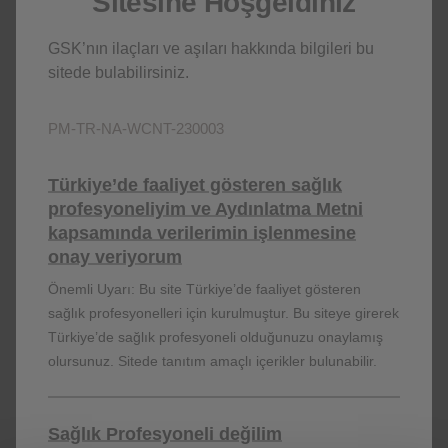
Sitesine Hoşgeldiniz
yapmak istiyorsanız
buraya
tıklayınız.
GSK’nın ilaçları ve aşıları hakkında bilgileri bu
sitede bulabilirsiniz.
PM-TR-NA-WCNT-230003
NP-TR-NA-WCNT-210001
Türkiye’de faaliyet gösteren sağlık
profesyoneliyim ve Aydınlatma Metni
kapsamında verilerimin işlenmesine
onay veriyorum
Bu websitesinin içeriği Türkiye’de yaşayan kullanıcılar için
Önemli Uyarı: Bu site Türkiye’de faaliyet gösteren
hazırlanmıştır.
sağlık profesyonelleri için kurulmuştur. Bu siteye girerek
Bu sitedeki bilgiler, bir hekim veya eczacıya danışmanın yerine
Türkiye’de sağlık profesyoneli olduğunuzu onaylamış
geçemez. Daha fazla bilgi için bir hekime ve / veya bir eczacıya
olursunuz. Sitede tanıtım amaçlı içerikler bulunabilir.
başvurunuz.
GlaxoSmithKline grup şirketleri adına ©2026 GlaxoSmithKline İlaçları
San. Ve Tic. A.Ş. (Mersis No: 0396005012900016) - Tüm hakları
saklıdır.
Sağlık Profesyoneli değilim