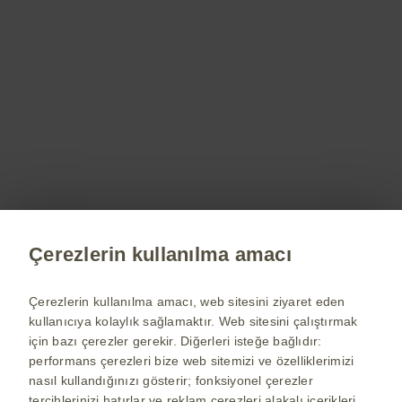
Bu websitesinin içeriği Türkiye’de yaşayan kullanıcılar için
hazırlanmıştır.
Bu sitedeki bilgiler, bir hekim veya eczacıya danışmanın yerine
geçemez. Daha fazla bilgi için bir hekime ve / veya bir eczacıya
başvurunuz.
GlaxoSmithKline grup şirketleri adına ©2026 GlaxoSmithKline İlaçları
San. Ve Tic. A.Ş. (Mersis No: 0396005012900016) - Tüm hakları
saklıdır.
Ofis Adresi: Esentepe Mah. Bahar Sk. Özdilek River Plaza Vyndham
Grand No:13 İç Kapı No:61 Levent / İstanbul 0(212) 339 44 00
Emre Biberoğlu
Site Sorumlusu:
Çerezlerin kullanılma amacı
Daha fazlası için
Çerezlerin kullanılma amacı, web sitesini ziyaret eden
Ürünler, canlı yayınlar, tedavi alanları ve her
kullanıcıya kolaylık sağlamaktır. Web sitesini çalıştırmak
konuda detaylı bilgi almak için bizimle iletişime
için bazı çerezler gerekir. Diğerleri isteğe bağlıdır:
geçebilirsiniz.
performans çerezleri bize web sitemizi ve özelliklerimizi
nasıl kullandığınızı gösterir; fonksiyonel çerezler
tercihlerinizi hatırlar ve reklam çerezleri alakalı içerikleri