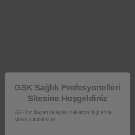
TRELEGY
Tüm Ürünler
Tedavi Alanları
PEDIATRIK AŞI
HIV
GSK Sağlık Profesyonelleri
SOLUNUM
Sitesine Hoşgeldiniz
Tüm Tedavi Alanları
GSK’nın ilaçları ve aşıları hakkında bilgileri bu
sitede bulabilirsiniz.
İletişim