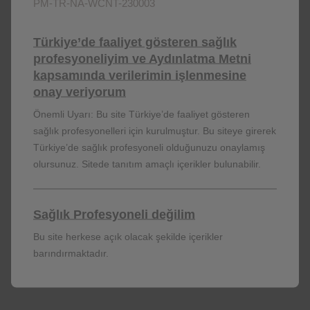
PM-TR-NA-WCNT-230003
BIZE ULAŞIN
YAN ETKI BILDIR
Türkiye’de faaliyet gösteren sağlık
profesyoneliyim ve Aydınlatma Metni
kapsamında verilerimin işlenmesine
onay veriyorum
Önemli Uyarı: Bu site Türkiye’de faaliyet gösteren
sağlık profesyonelleri için kurulmuştur. Bu siteye girerek
Türkiye’de sağlık profesyoneli olduğunuzu onaylamış
olursunuz. Sitede tanıtım amaçlı içerikler bulunabilir.
Sağlık Profesyoneli değilim
NP-TR-NA-WCNT-230002
Bu site herkese açık olacak şekilde içerikler
barındırmaktadır.