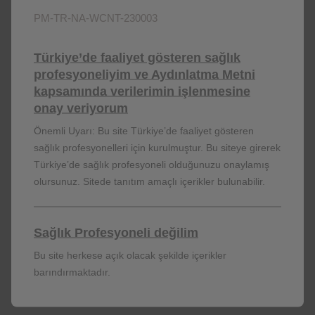
PM-TR-NA-WCNT-230003
DAHA FAZLASI İÇİN TIKLAYINIZ
Türkiye’de faaliyet gösteren sağlık
profesyoneliyim ve Aydınlatma Metni
kapsamında verilerimin işlenmesine
onay veriyorum
Önemli Uyarı: Bu site Türkiye’de faaliyet gösteren
sağlık profesyonelleri için kurulmuştur. Bu siteye girerek
Türkiye’de sağlık profesyoneli olduğunuzu onaylamış
olursunuz. Sitede tanıtım amaçlı içerikler bulunabilir.
Sağlık Profesyoneli değilim
Bu site herkese açık olacak şekilde içerikler
barındırmaktadır.
Dünyada ve Türkiye’de AIDS