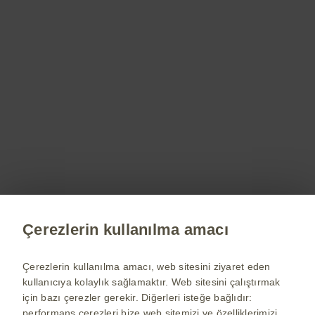
Bu websitesinin içeriği Türkiye’de yaşayan kullanıcılar için
hazırlanmıştır.
Bu sitedeki bilgiler, bir hekim veya eczacıya danışmanın yerine
geçemez. Daha fazla bilgi için bir hekime ve / veya bir eczacıya
başvurunuz.
GlaxoSmithKline grup şirketleri adına ©2026 GlaxoSmithKline İlaçları
San. Ve Tic. A.Ş. (Mersis No: 0396005012900016) - Tüm hakları
saklıdır.
Ofis Adresi: Esentepe Mah. Bahar Sk. Özdilek River Plaza Vyndham
Grand No:13 İç Kapı No:61 Levent / İstanbul 0(212) 339 44 00
Emre Biberoğlu
Site Sorumlusu:
Çerezlerin kullanılma amacı
Daha fazlası için
Çerezlerin kullanılma amacı, web sitesini ziyaret eden
Ürünler, canlı yayınlar, tedavi alanları ve her
kullanıcıya kolaylık sağlamaktır. Web sitesini çalıştırmak
konuda detaylı bilgi almak için bizimle iletişime
için bazı çerezler gerekir. Diğerleri isteğe bağlıdır:
geçebilirsiniz.
performans çerezleri bize web sitemizi ve özelliklerimizi