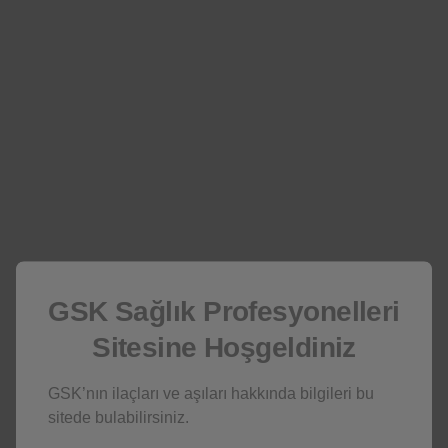
HIV ile ilişkili nörobilişsel bozukluklar
GSK Sağlık Profesyonelleri
HIV/AIDS ve HIV tedavisinde kullanılan bazı ilaçlar beyni
Sitesine Hoşgeldiniz
etkileyebilmektedir. HIV'in kendisi beyni enfekte ettiğinde,
bazen düşünme, duygular ve hareket ile ilgili sorunlara
neden olabilir.
GSK’nın ilaçları ve aşıları hakkında bilgileri bu
sitede bulabilirsiniz.