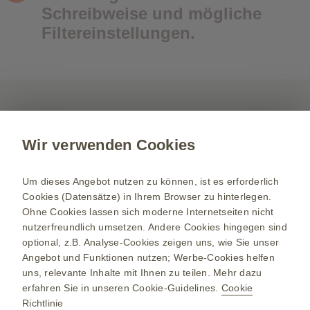
Schreibweise und mögliche
Filtereinstellungen.
Kontakt aufnehmen
Wir verwenden Cookies
Für weitere Informationen zu unseren Produkten,
Therapiegebieten und Services, setzen Sie sich
Um dieses Angebot nutzen zu können, ist es erforderlich
mit uns in Verbindung.
Cookies (Datensätze) in Ihrem Browser zu hinterlegen.
Ohne Cookies lassen sich moderne Internetseiten nicht
Kontakt
nutzerfreundlich umsetzen. Andere Cookies hingegen sind
optional, z.B. Analyse-Cookies zeigen uns, wie Sie unser
Angebot und Funktionen nutzen; Werbe-Cookies helfen
uns, relevante Inhalte mit Ihnen zu teilen. Mehr dazu
erfahren Sie in unseren Cookie-Guidelines.
Cookie
GSK-Unternehmenswebsite
Richtlinie