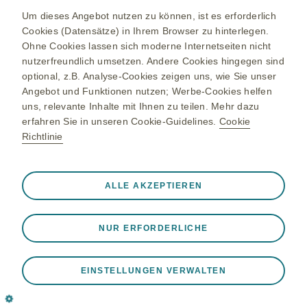
Um dieses Angebot nutzen zu können, ist es erforderlich
Kontakt
Cookies (Datensätze) in Ihrem Browser zu hinterlegen.
Ohne Cookies lassen sich moderne Internetseiten nicht
nutzerfreundlich umsetzen. Andere Cookies hingegen sind
optional, z.B. Analyse-Cookies zeigen uns, wie Sie unser
GSK-Unternehmenswebsite
Angebot und Funktionen nutzen; Werbe-Cookies helfen
uns, relevante Inhalte mit Ihnen zu teilen. Mehr dazu
Anderes Land
erfahren Sie in unseren Cookie-Guidelines.
Cookie
Richtlinie
Sitemap
Nutzungsbedingungen
Immer aktiv
Nur unbedingt erforderliche
❮
Datenschutzbestimmungen
ALLE AKZEPTIEREN
Diese sind notwendig, damit die Website ordnungsgemäß
Cookie Richtlinien
funktioniert, z. B. um Sitzungsdaten während eines
NUR ERFORDERLICHE
Website-Besuchs zu speichern, Cookie- und Tag-
Einstellungen zu verwalten und die Sicherheit der Website
© 2026 GlaxoSmithKline Pharma GmbH
zu gewährleisten. Darüber hinaus werden einige Cookies
EINSTELLUNGEN VERWALTEN
als Reaktion auf von Ihnen vorgenommene Aktionen
gesetzt, die einer Anfrage nach Diensten gleichkommen,