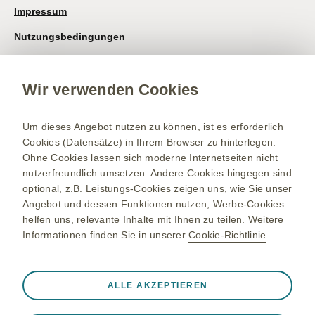
Impressum
Nutzungsbedingungen
Datenschutzhinweis
Wir verwenden Cookies
Kontakt/Nebenwirkung melden
Newsletter
Um dieses Angebot nutzen zu können, ist es erforderlich
Bestellservice
Cookies (Datensätze) in Ihrem Browser zu hinterlegen.
Ohne Cookies lassen sich moderne Internetseiten nicht
Therapiegebiete
nutzerfreundlich umsetzen. Andere Cookies hingegen sind
Meningokokken-Erkrankungen
optional, z.B. Leistungs-Cookies zeigen uns, wie Sie unser
Angebot und dessen Funktionen nutzen; Werbe-Cookies
Gürtelrose-Erkrankung
helfen uns, relevante Inhalte mit Ihnen zu teilen. Weitere
Informationen finden Sie in unserer
Cookie-Richtlinie
RSV-Erkrankung
Onkologie
Immer aktiv
Nur unbedingt erforderliche Cookies
ALLE AKZEPTIEREN
❮
Notwendig, damit die Website ordnungsgemäß
Die Inhalte richten sich an Personen in Deutschland.